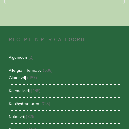
RECEPTEN PER CATEGORIE
(2)
Algemeen
(538)
Allergie-informatie
(487)
Glutenvrij
(496)
Koemelkvrij
(313)
Koolhydraat-arm
(325)
Notenvrij