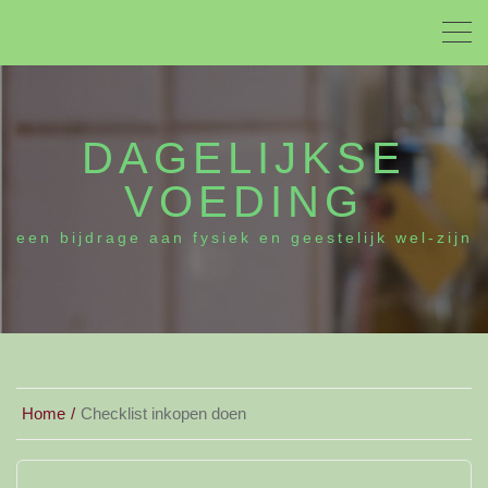
DAGELIJKSE
VOEDING
een bijdrage aan fysiek en geestelijk wel-zijn
Home
Checklist inkopen doen