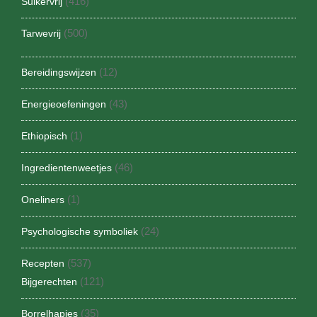
(416)
Suikervrij
(500)
Tarwevrij
(12)
Bereidingswijzen
(43)
Energieoefeningen
(1)
Ethiopisch
(46)
Ingredientenweetjes
(1)
Oneliners
(24)
Psychologische symboliek
(537)
Recepten
(121)
Bijgerechten
(35)
Borrelhapjes