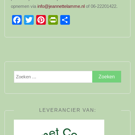
opnemen via
info@jeannettelamme.nl
of 06-22201422.
Facebook
Twitter
Pinterest
PrintFriendly
Delen
Zoeken
naar:
LEVERANCIER VAN: