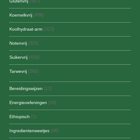
(487)
Glutenvrij
(496)
Koemelkvrij
(313)
Koolhydraat-arm
(325)
Notenvrij
(416)
Suikervrij
(500)
Tarwevrij
(12)
Bereidingswijzen
(43)
Energieoefeningen
(1)
Ethiopisch
(46)
Ingredientenweetjes