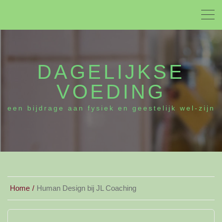
DAGELIJKSE
VOEDING
een bijdrage aan fysiek en geestelijk wel-zijn
Home
Human Design bij JL Coaching