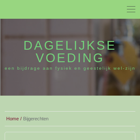
DAGELIJKSE
VOEDING
een bijdrage aan fysiek en geestelijk wel-zijn
Home
Bijgerechten