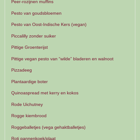
Peer-rozijnen muffins
Pesto van goudsbloemen
Pesto van Oost-Indische Kers (vegan)
Piccalilly zonder suiker
Pittige Groenterijst
Pittige vegan pesto van “wilde” bladeren en walnoot
Pizzadeeg
Plantaardige boter
Quinoaspread met kerry en kokos
Rode Uichutney
Rogge kiembrood
Roggeballetjes (vega gehaktballetjes)
Roti pannenkoek/plaat