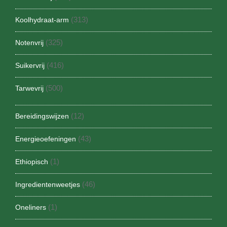
(313)
Koolhydraat-arm
(325)
Notenvrij
(416)
Suikervrij
(500)
Tarwevrij
(12)
Bereidingswijzen
(43)
Energieoefeningen
(1)
Ethiopisch
(46)
Ingredientenweetjes
(1)
Oneliners