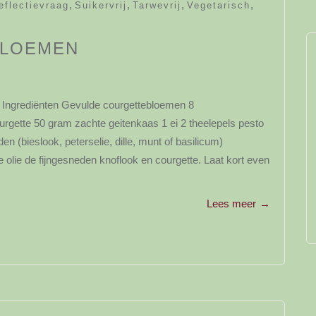
,
,
,
,
eflectievraag
Suikervrij
Tarwevrij
Vegetarisch
BLOEMEN
m? Ingrediënten Gevulde courgettebloemen 8
ourgette 50 gram zachte geitenkaas 1 ei 2 theelepels pesto
en (bieslook, peterselie, dille, munt of basilicum)
je olie de fijngesneden knoflook en courgette. Laat kort even
Lees meer
→
y