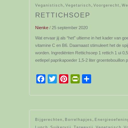
,
,
,
Veganistisch
Vegetarisch
Voorgerecht
We
RETTICHSOEP
Nienke
/
25 september 2020
Wat ervaar jij als “het” ultieme in het kader van g
vitamine C en B6. Daarnaast stimuleert het de sp
worden. Ingrediënten Rettichsoep 1 rettich 1 ui 0,5
eetlepel paprikapoeder 1,5-2 liter groentebouillon
Facebook
Twitter
Pinterest
PrintFriendl
Delen
,
,
Bijgerechten
Borrelhapjes
Energieoefenin
,
,
,
,
Lunch
Suikervrij
Tarwevrij
Vegetarisch
V