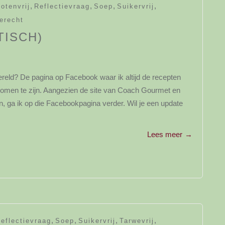
,
,
,
,
otenvrij
Reflectievraag
Soep
Suikervrij
erecht
TISCH)
nwereld? De pagina op Facebook waar ik altijd de recepten
genomen te zijn. Aangezien de site van Coach Gourmet en
n, ga ik op die Facebookpagina verder. Wil je een update
Lees meer
→
y
,
,
,
,
eflectievraag
Soep
Suikervrij
Tarwevrij