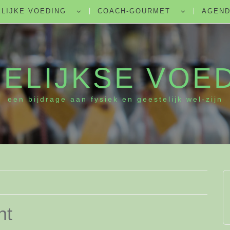
LIJKE VOEDING
COACH-GOURMET
AGEN
ELIJKSE VOE
een bijdrage aan fysiek en geestelijk wel-zijn
ht