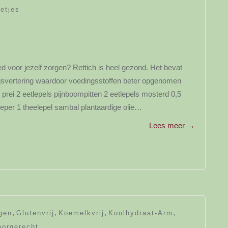
etjes
oed voor jezelf zorgen? Rettich is heel gezond. Het bevat
ijsvertering waardoor voedingsstoffen beter opgenomen
 prei 2 eetlepels pijnboompitten 2 eetlepels mosterd 0,5
 peper 1 theelepel sambal plantaardige olie…
Lees meer
→
y
,
,
,
,
gen
Glutenvrij
Koemelkvrij
Koolhydraat-Arm
oorgerecht