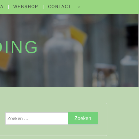
DA
WEBSHOP
CONTACT
DING
Zoeken
naar: