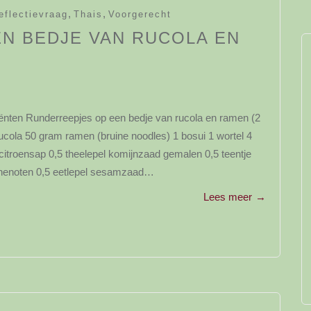
,
,
eflectievraag
Thais
Voorgerecht
N BEDJE VAN RUCOLA EN
iënten Runderreepjes op een bedje van rucola en ramen (2
cola 50 gram ramen (bruine noodles) 1 bosui 1 wortel 4
 citroensap 0,5 theelepel komijnzaad gemalen 0,5 teentje
achenoten 0,5 eetlepel sesamzaad…
Lees meer
→
y