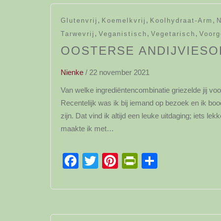
,
,
,
Glutenvrij
Koemelkvrij
Koolhydraat-Arm
N
,
,
,
Tarwevrij
Veganistisch
Vegetarisch
Voorg
OOSTERSE ANDIJVIESO
Nienke
/
22 november 2021
Van welke ingrediëntencombinatie griezelde jij 
Recentelijk was ik bij iemand op bezoek en ik boo
zijn. Dat vind ik altijd een leuke uitdaging; iets l
maakte ik met…
Facebook
Twitter
Pinterest
PrintFriendl
Delen