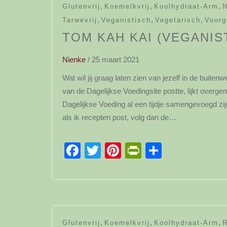
,
,
,
Glutenvrij
Koemelkvrij
Koolhydraat-Arm
N
,
,
,
Tarwevrij
Veganistisch
Vegetarisch
Voorg
TOM KAH KAI (VEGANIS
Nienke
/
25 maart 2021
Wat wil jij graag laten zien van jezelf in de buite
van de Dagelijkse Voedingsite postte, lijkt over
Dagelijkse Voeding al een tijdje samengevoegd zij
als ik recepten post, volg dan de…
Facebook
Twitter
Pinterest
PrintFriendl
Delen
,
,
,
Glutenvrij
Koemelkvrij
Koolhydraat-Arm
R