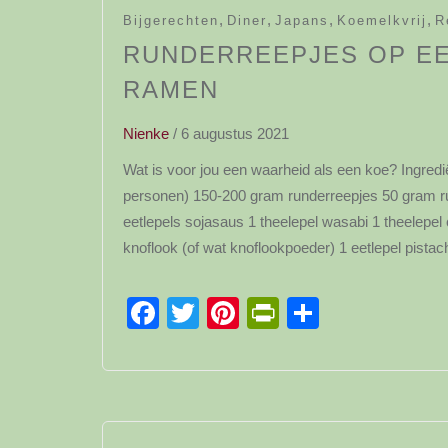
,
,
,
,
Bijgerechten
Diner
Japans
Koemelkvrij
R
RUNDERREEPJES OP EE
RAMEN
Nienke
/
6 augustus 2021
Wat is voor jou een waarheid als een koe? Ingred
personen) 150-200 gram runderreepjes 50 gram ru
eetlepels sojasaus 1 theelepel wasabi 1 theelepel
knoflook (of wat knoflookpoeder) 1 eetlepel pist
Facebook
Twitter
Pinterest
PrintFriendl
Delen