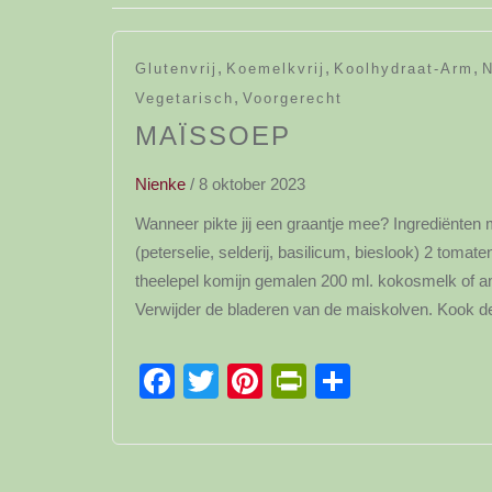
,
,
,
Glutenvrij
Koemelkvrij
Koolhydraat-Arm
N
,
Vegetarisch
Voorgerecht
MAÏSSOEP
Nienke
/
8 oktober 2023
Wanneer pikte jij een graantje mee? Ingrediënten
(peterselie, selderij, basilicum, bieslook) 2 tomate
theelepel komijn gemalen 200 ml. kokosmelk of am
Verwijder de bladeren van de maiskolven. Kook d
Facebook
Twitter
Pinterest
PrintFriendl
Delen