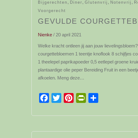
,
,
,
,
Bijgerechten
Diner
Glutenvrij
Notenvrij
R
Voorgerecht
GEVULDE COURGETTE
Nienke
/
20 april 2021
Welke kracht ontleen jij aan jouw lievelingsbloe
courgettebloemen 1 teentje knoflook 8 schijfjes c
1 theelepel paprikapoeder 0,5 eetlepel groene kruid
plantaardige olie peper Bereiding Fruit in een beet
afkoelen. Meng deze…
Facebook
Twitter
Pinterest
PrintFriendl
Delen