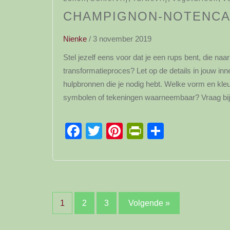
CHAMPIGNON-NOTENC
Nienke
/
3 november 2019
Stel jezelf eens voor dat je een rups bent, die naa
transformatieproces? Let op de details in jouw in
hulpbronnen die je nodig hebt. Welke vorm en kleu
symbolen of tekeningen waarneembaar? Vraag bij 
Facebook
Twitter
Pinterest
PrintFriendl
Delen
Berichten
1
2
3
Volgende »
paginering