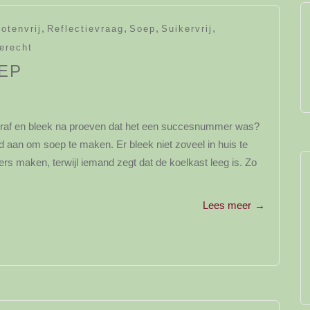
,
,
,
,
otenvrij
Reflectievraag
Soep
Suikervrij
erecht
EP
vooraf en bleek na proeven dat het een succesnummer was?
d aan om soep te maken. Er bleek niet zoveel in huis te
ekkers maken, terwijl iemand zegt dat de koelkast leeg is. Zo
Lees meer
→
y