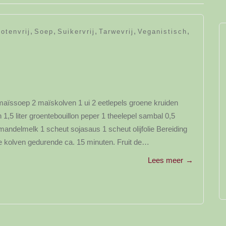
,
,
,
,
,
otenvrij
Soep
Suikervrij
Tarwevrij
Veganistisch
 maïssoep 2 maïskolven 1 ui 2 eetlepels groene kruiden
n 1,5 liter groentebouillon peper 1 theelepel sambal 0,5
andelmelk 1 scheut sojasaus 1 scheut olijfolie Bereiding
e kolven gedurende ca. 15 minuten. Fruit de…
Lees meer
→
y