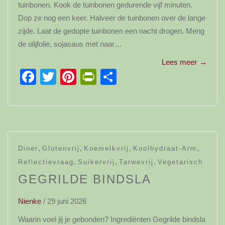
tuinbonen. Kook de tuinbonen gedurende vijf minuten.
Dop ze nog een keer. Halveer de tuinbonen over de lange
zijde. Laat de gedopte tuinbonen een nacht drogen. Meng
de olijfolie, sojasaus met naar…
Lees meer
→
Facebook
Twitter
Pinterest
PrintFriendly
Delen
,
,
,
,
Diner
Glutenvrij
Koemelkvrij
Koolhydraat-Arm
,
,
,
Reflectievraag
Suikervrij
Tarwevrij
Vegetarisch
GEGRILDE BINDSLA
Nienke
/
29 juni 2026
Waarin voel jij je gebonden? Ingrediënten Gegrilde bindsla