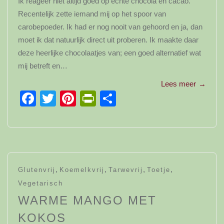
Ik reageer niet altijd goed op échte chocola en cacao.
Recentelijk zette iemand mij op het spoor van
carobepoeder. Ik had er nog nooit van gehoord en ja, dan
moet ik dat natuurlijk direct uit proberen. Ik maakte daar
deze heerlijke chocolaatjes van; een goed alternatief wat
mij betreft en…
Lees meer
→
Facebook
Twitter
Pinterest
PrintFriendly
Delen
,
,
,
,
Glutenvrij
Koemelkvrij
Tarwevrij
Toetje
Vegetarisch
WARME MANGO MET
KOKOS