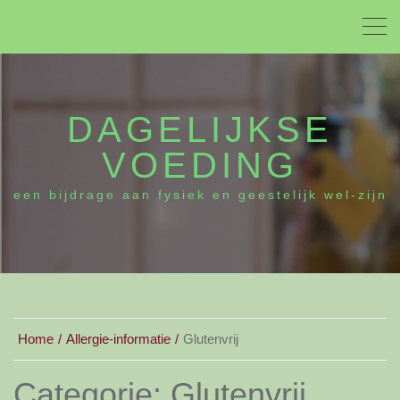
DAGELIJKSE
VOEDING
een bijdrage aan fysiek en geestelijk wel-zijn
Home
Allergie-informatie
Glutenvrij
Categorie:
Glutenvrij