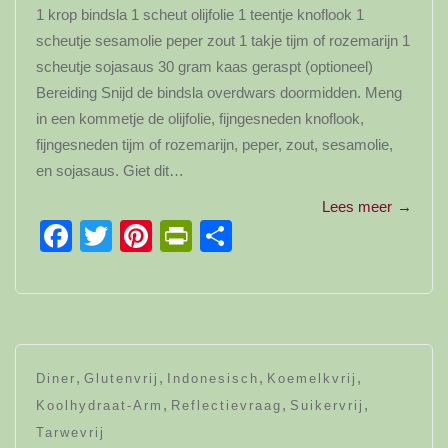
1 krop bindsla 1 scheut olijfolie 1 teentje knoflook 1
scheutje sesamolie peper zout 1 takje tijm of rozemarijn 1
scheutje sojasaus 30 gram kaas geraspt (optioneel)
Bereiding Snijd de bindsla overdwars doormidden. Meng
in een kommetje de olijfolie, fijngesneden knoflook,
fijngesneden tijm of rozemarijn, peper, zout, sesamolie,
en sojasaus. Giet dit…
Lees meer
→
Facebook
Twitter
Pinterest
PrintFriendly
Delen
,
,
,
,
Diner
Glutenvrij
Indonesisch
Koemelkvrij
,
,
,
Koolhydraat-Arm
Reflectievraag
Suikervrij
Tarwevrij