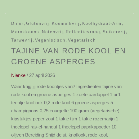
,
,
,
,
Diner
Glutenvrij
Koemelkvrij
Koolhydraat-Arm
,
,
,
,
Marokkaans
Notenvrij
Reflectievraag
Suikervrij
,
,
Tarwevrij
Veganistisch
Vegetarisch
TAJINE VAN RODE KOOL EN
GROENE ASPERGES
Nienke
/
27 april 2026
Waar krijg jij rode koontjes van? Ingrediënten tajine van
rode kool en groene asperges 1 zoete aardappel 1 ui 1
teentje knoflook 0,2 rode kool 6 groene asperges 5
champignons 0,25 courgette 100 gram (vegetarische)
kipstukjes peper zout 1 takje tijm 1 takje rozemarijn 1
theelepel ras-el-hanout 1 theelepel paprikapoeder 10
olijven Bereiding Snijd de ui, knoflook, rode kool,