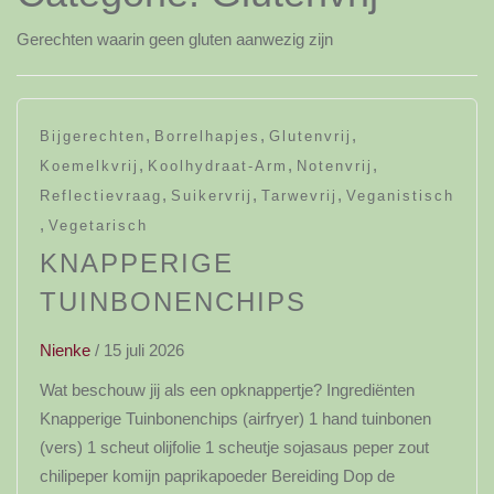
Gerechten waarin geen gluten aanwezig zijn
,
,
,
Bijgerechten
Borrelhapjes
Glutenvrij
,
,
,
Koemelkvrij
Koolhydraat-Arm
Notenvrij
,
,
,
Reflectievraag
Suikervrij
Tarwevrij
Veganistisch
,
Vegetarisch
KNAPPERIGE
TUINBONENCHIPS
Nienke
/
15 juli 2026
Wat beschouw jij als een opknappertje? Ingrediënten
Knapperige Tuinbonenchips (airfryer) 1 hand tuinbonen
(vers) 1 scheut olijfolie 1 scheutje sojasaus peper zout
chilipeper komijn paprikapoeder Bereiding Dop de