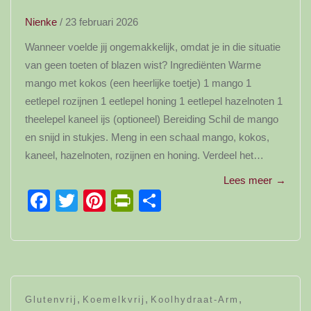
Nienke
/
23 februari 2026
Wanneer voelde jij ongemakkelijk, omdat je in die situatie
van geen toeten of blazen wist? Ingrediënten Warme
mango met kokos (een heerlijke toetje) 1 mango 1
eetlepel rozijnen 1 eetlepel honing 1 eetlepel hazelnoten 1
theelepel kaneel ijs (optioneel) Bereiding Schil de mango
en snijd in stukjes. Meng in een schaal mango, kokos,
kaneel, hazelnoten, rozijnen en honing. Verdeel het…
Lees meer
→
Facebook
Twitter
Pinterest
PrintFriendly
Delen
,
,
,
Glutenvrij
Koemelkvrij
Koolhydraat-Arm