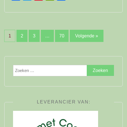
Berichten
1
2
3
…
70
Volgende »
paginering
Zoeken
naar:
LEVERANCIER VAN: