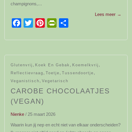
champignons,…
Lees meer
→
Facebook
Twitter
Pinterest
PrintFriendly
Delen
,
,
,
Glutenvrij
Koek En Gebak
Koemelkvrij
,
,
,
Reflectievraag
Toetje
Tussendoortje
,
Veganistisch
Vegetarisch
CAROBE CHOCOLAATJES
(VEGAN)
Nienke
/
25 maart 2026
Waarin kun jij nep en echt niet van elkaar onderscheiden?