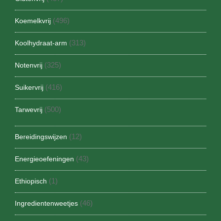
(496)
Koemelkvrij
(313)
Koolhydraat-arm
(325)
Notenvrij
(416)
Suikervrij
(500)
Tarwevrij
(12)
Bereidingswijzen
(43)
Energieoefeningen
(1)
Ethiopisch
(46)
Ingredientenweetjes