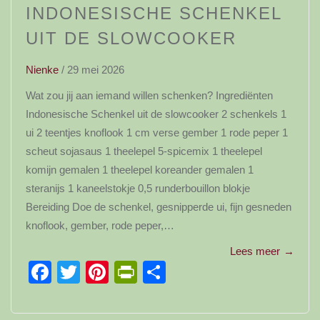
INDONESISCHE SCHENKEL
UIT DE SLOWCOOKER
Nienke
/
29 mei 2026
Wat zou jij aan iemand willen schenken? Ingrediënten
Indonesische Schenkel uit de slowcooker 2 schenkels 1
ui 2 teentjes knoflook 1 cm verse gember 1 rode peper 1
scheut sojasaus 1 theelepel 5-spicemix 1 theelepel
komijn gemalen 1 theelepel koreander gemalen 1
steranijs 1 kaneelstokje 0,5 runderbouillon blokje
Bereiding Doe de schenkel, gesnipperde ui, fijn gesneden
knoflook, gember, rode peper,…
Lees meer
→
Facebook
Twitter
Pinterest
PrintFriendly
Delen