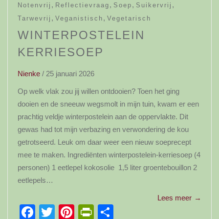
,
,
,
,
Notenvrij
Reflectievraag
Soep
Suikervrij
,
,
Tarwevrij
Veganistisch
Vegetarisch
WINTERPOSTELEIN
KERRIESOEP
Nienke
/
25 januari 2026
Op welk vlak zou jij willen ontdooien? Toen het ging
dooien en de sneeuw wegsmolt in mijn tuin, kwam er een
prachtig veldje winterpostelein aan de oppervlakte. Dit
gewas had tot mijn verbazing en verwondering de kou
getrotseerd. Leuk om daar weer een nieuw soeprecept
mee te maken. Ingrediënten winterpostelein-kerriesoep (4
personen) 1 eetlepel kokosolie 1,5 liter groentebouillon 2
eetlepels…
Lees meer
→
Facebook
Twitter
Pinterest
PrintFriendly
Delen