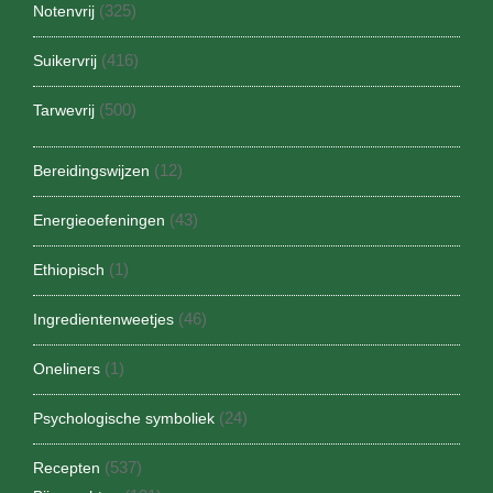
(325)
Notenvrij
(416)
Suikervrij
(500)
Tarwevrij
(12)
Bereidingswijzen
(43)
Energieoefeningen
(1)
Ethiopisch
(46)
Ingredientenweetjes
(1)
Oneliners
(24)
Psychologische symboliek
(537)
Recepten