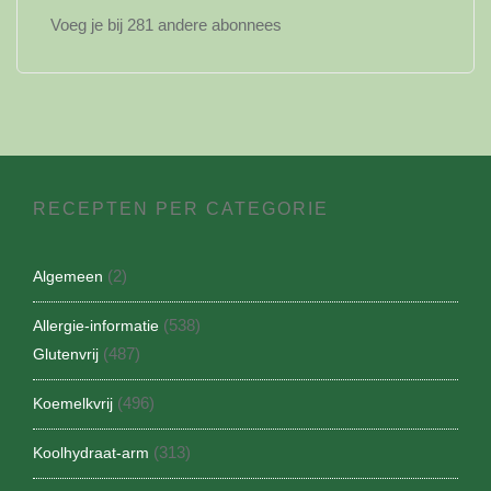
Voeg je bij 281 andere abonnees
RECEPTEN PER CATEGORIE
(2)
Algemeen
(538)
Allergie-informatie
(487)
Glutenvrij
(496)
Koemelkvrij
(313)
Koolhydraat-arm