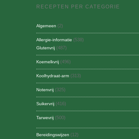
RECEPTEN PER CATEGORIE
(2)
Algemeen
(538)
Allergie-informatie
(487)
Glutenvrij
(496)
Koemelkvrij
(313)
Koolhydraat-arm
(325)
Notenvrij
(416)
Suikervrij
(500)
Tarwevrij
(12)
Bereidingswijzen