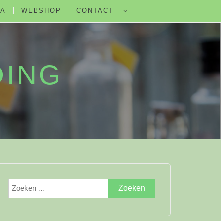
DA
WEBSHOP
CONTACT
DING
Zoeken
naar: