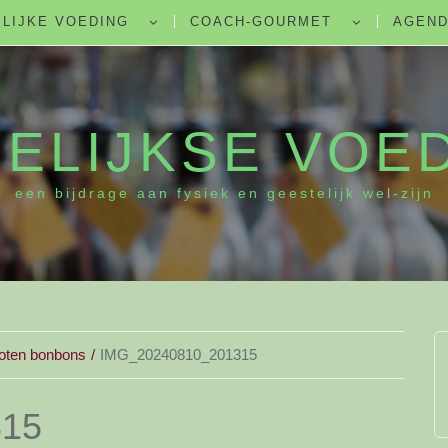
LIJKE VOEDING
COACH-GOURMET
AGEN
ELIJKSE VOE
een bijdrage aan fysiek en geestelijk wel-zijn
oten bonbons
IMG_20240810_201315
315