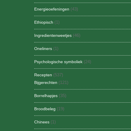
(43)
Energieoefeningen
(1)
Ethiopisch
(46)
Ingredientenweetjes
(1)
Oneliners
(24)
Psychologische symboliek
(537)
Recepten
(121)
Bijgerechten
(35)
Borrelhapjes
(19)
Broodbeleg
(1)
Chinees