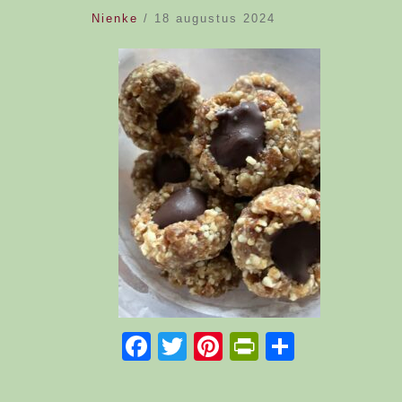
Nienke
/
18 augustus 2024
Facebook
Twitter
Pinterest
PrintFriend
Delen