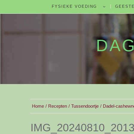
FYSIEKE VOEDING
GEESTE
DAG
Home
Recepten
Tussendoortje
Dadel-cashewn
IMG_20240810_201