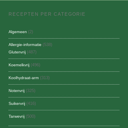
RECEPTEN PER CATEGORIE
(2)
Algemeen
(538)
Allergie-informatie
(487)
Glutenvrij
(496)
Koemelkvrij
(313)
Koolhydraat-arm
(325)
Notenvrij
(416)
Suikervrij
(500)
Tarwevrij