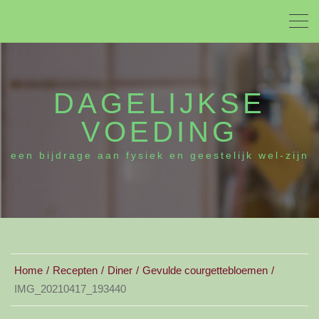
DAGELIJKSE
VOEDING
een bijdrage aan fysiek en geestelijk wel-zijn
Home
Recepten
Diner
Gevulde courgettebloemen
IMG_20210417_193440