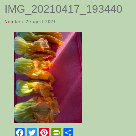
IMG_20210417_193440
Nienke
/
20 april 2021
Facebook
Twitter
Pinterest
PrintFriendly
Delen