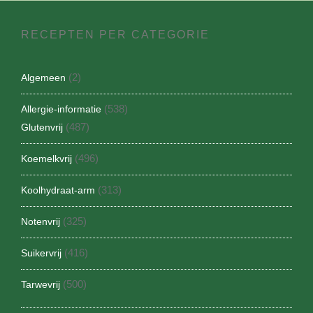
RECEPTEN PER CATEGORIE
(2)
Algemeen
(538)
Allergie-informatie
(487)
Glutenvrij
(496)
Koemelkvrij
(313)
Koolhydraat-arm
(325)
Notenvrij
(416)
Suikervrij
(500)
Tarwevrij