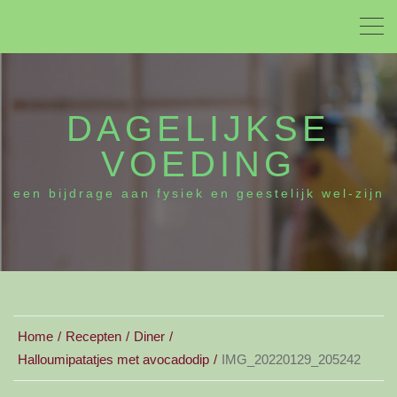
DAGELIJKSE
VOEDING
een bijdrage aan fysiek en geestelijk wel-zijn
Home
Recepten
Diner
Halloumipatatjes met avocadodip
IMG_20220129_205242