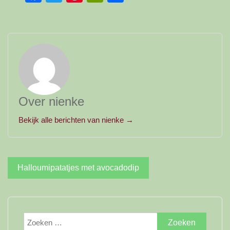
Over nienke
Bekijk alle berichten van nienke →
Bericht
Halloumipatatjes met avocadodip
navigatie
Zoeken