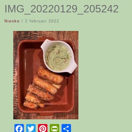
IMG_20220129_205242
Nienke
/
2 februari 2022
Facebook
Twitter
Pinterest
PrintFriendly
Delen