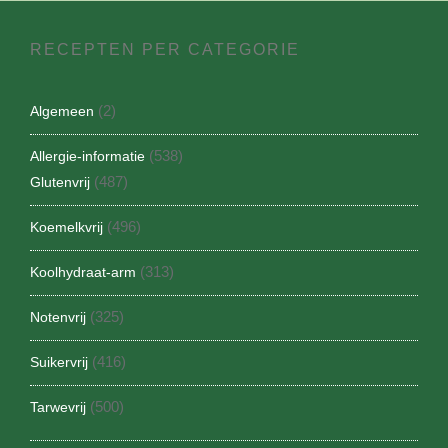
RECEPTEN PER CATEGORIE
(2)
Algemeen
(538)
Allergie-informatie
(487)
Glutenvrij
(496)
Koemelkvrij
(313)
Koolhydraat-arm
(325)
Notenvrij
(416)
Suikervrij
(500)
Tarwevrij