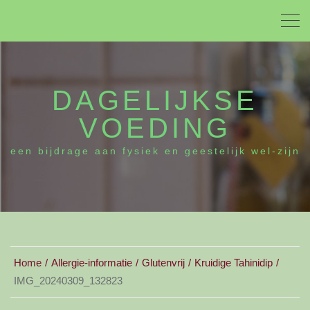
DAGELIJKSE
VOEDING
een bijdrage aan fysiek en geestelijk wel-zijn
Home
Allergie-informatie
Glutenvrij
Kruidige Tahinidip
IMG_20240309_132823