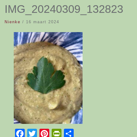
IMG_20240309_132823
Nienke
/
16 maart 2024
Facebook
Twitter
Pinterest
PrintFriendly
Delen