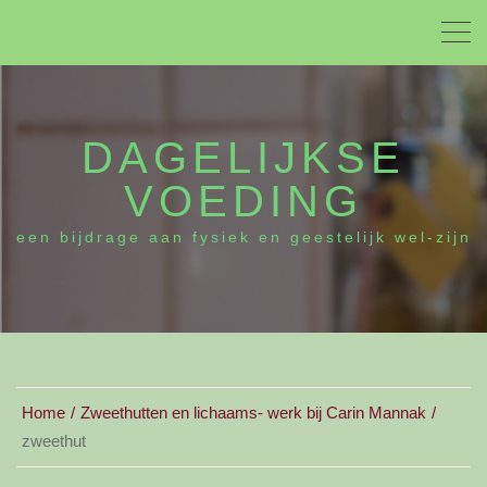
DAGELIJKSE
VOEDING
een bijdrage aan fysiek en geestelijk wel-zijn
Home
Zweethutten en lichaams- werk bij Carin Mannak
zweethut