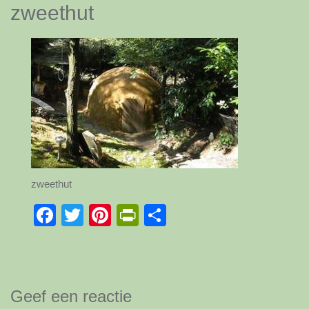
zweethut
zweethut
Facebook
Twitter
Pinterest
PrintFriendly
Delen
Geef een reactie