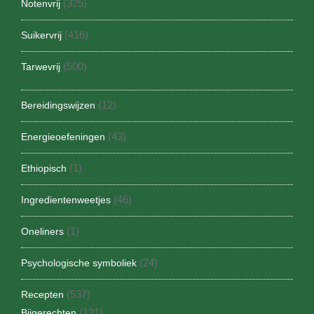
(325)
Notenvrij
(416)
Suikervrij
(500)
Tarwevrij
(12)
Bereidingswijzen
(43)
Energieoefeningen
(1)
Ethiopisch
(46)
Ingredientenweetjes
(1)
Oneliners
(24)
Psychologische symboliek
(537)
Recepten
(121)
Bijgerechten