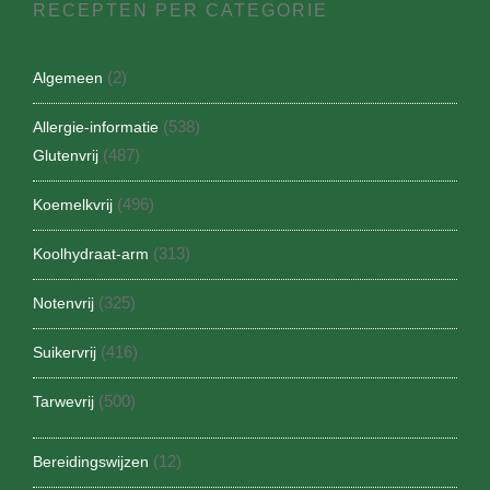
RECEPTEN PER CATEGORIE
(2)
Algemeen
(538)
Allergie-informatie
(487)
Glutenvrij
(496)
Koemelkvrij
(313)
Koolhydraat-arm
(325)
Notenvrij
(416)
Suikervrij
(500)
Tarwevrij
(12)
Bereidingswijzen