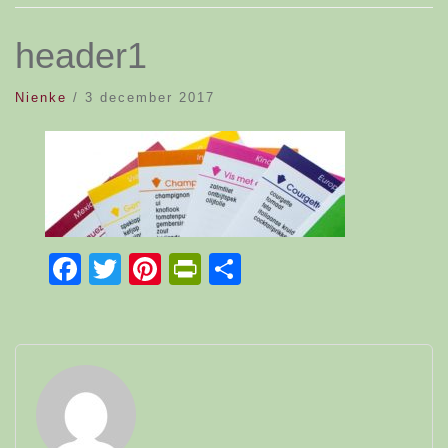
header1
Nienke
/
3 december 2017
Facebook
Twitter
Pinterest
PrintFriendly
Delen