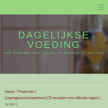
DAGELIJKSE
VOEDING
een bijdrage aan fysiek en geestelijk wel-zijn
Home
Producten
Coachgourmet kaartenset (70 recepten met reflectievragen)
header1