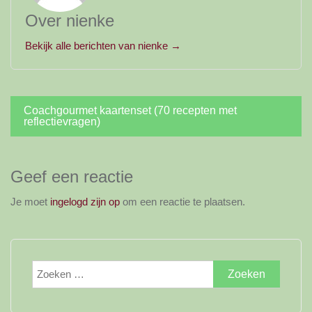
Over nienke
Bekijk alle berichten van nienke →
Bericht
Coachgourmet kaartenset (70 recepten met
reflectievragen)
navigatie
Geef een reactie
Je moet
ingelogd zijn op
om een reactie te plaatsen.
Zoeken
naar: