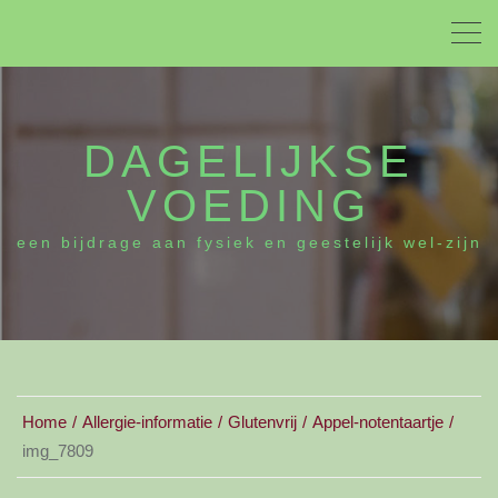
DAGELIJKSE
VOEDING
een bijdrage aan fysiek en geestelijk wel-zijn
Home
Allergie-informatie
Glutenvrij
Appel-notentaartje
img_7809