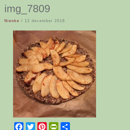
img_7809
Nienke
/
12 december 2018
Facebook
Twitter
Pinterest
PrintFriendly
Delen