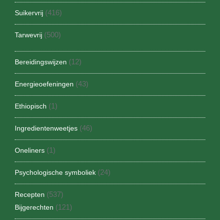
(416)
Suikervrij
(500)
Tarwevrij
(12)
Bereidingswijzen
(43)
Energieoefeningen
(1)
Ethiopisch
(46)
Ingredientenweetjes
(1)
Oneliners
(24)
Psychologische symboliek
(537)
Recepten
(121)
Bijgerechten