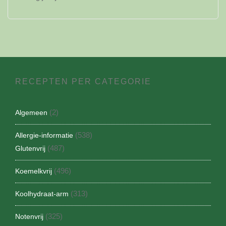
RECEPTEN PER CATEGORIE
(2)
Algemeen
(538)
Allergie-informatie
(487)
Glutenvrij
(496)
Koemelkvrij
(313)
Koolhydraat-arm
(325)
Notenvrij