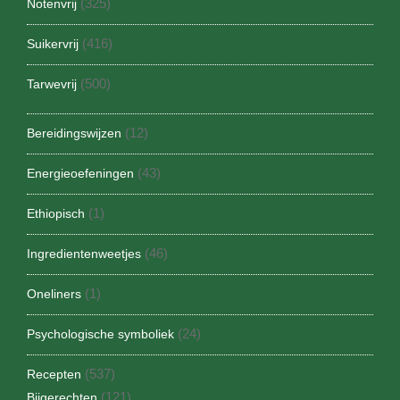
(325)
Notenvrij
(416)
Suikervrij
(500)
Tarwevrij
(12)
Bereidingswijzen
(43)
Energieoefeningen
(1)
Ethiopisch
(46)
Ingredientenweetjes
(1)
Oneliners
(24)
Psychologische symboliek
(537)
Recepten
(121)
Bijgerechten