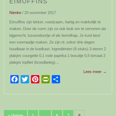
EIMUFFINS
Nienke
/
20 november 2017
Eimuffins zijn lekker, voedzaam, hartig en makkelijk te
maken. Door de vorm zijn ze ook leuk om te serveren als
bijgerecht, tussendoortje of als borrelhap. Je kunt best
een voorraadje maken. Ze zijn nl. zeker drie dagen
houdbaar in de koelkast. Ingrediënten (6 stuks) 3 eieren 2
plakjes courgette 0,1 rode paprika 1 bosuitje 0,5 tomaat 2
plakjes kipfilet (broodbeleg)…
Lees meer
→
Facebook
Twitter
Pinterest
PrintFriendly
Delen
« Vorige
1
…
6
7
8