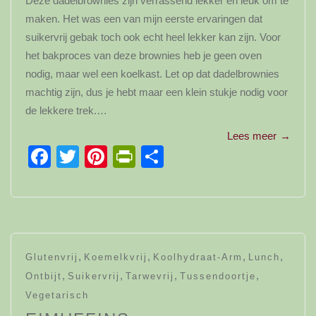
Deze dadelbrownies zijn verrassend lekker en leuk om te
maken. Het was een van mijn eerste ervaringen dat
suikervrij gebak toch ook echt heel lekker kan zijn. Voor
het bakproces van deze brownies heb je geen oven
nodig, maar wel een koelkast. Let op dat dadelbrownies
machtig zijn, dus je hebt maar een klein stukje nodig voor
de lekkere trek.…
Lees meer
→
Facebook
Twitter
Pinterest
PrintFriendly
Delen
,
,
,
,
Glutenvrij
Koemelkvrij
Koolhydraat-Arm
Lunch
,
,
,
,
Ontbijt
Suikervrij
Tarwevrij
Tussendoortje
Vegetarisch