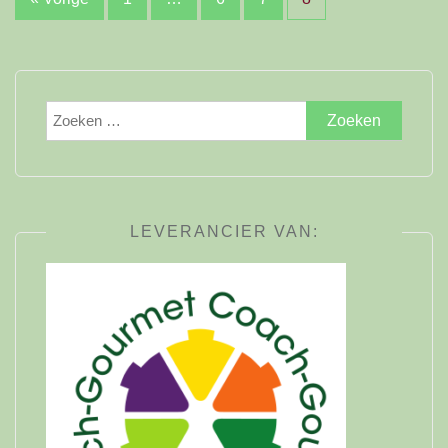
Berichten
paginering
Zoeken
naar:
LEVERANCIER VAN: