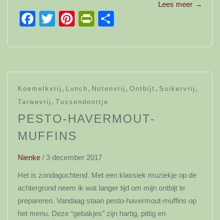
Lees meer
→
Facebook
Twitter
Pinterest
PrintFriendly
Delen
,
,
,
,
,
Koemelkvrij
Lunch
Notenvrij
Ontbijt
Suikervrij
,
Tarwevrij
Tussendoortje
PESTO-HAVERMOUT-
MUFFINS
Nienke
/
3 december 2017
Het is zondagochtend. Met een klassiek muziekje op de
achtergrond neem ik wat langer tijd om mijn ontbijt te
prepareren. Vandaag staan pesto-havermout-muffins op
het menu. Deze “gebakjes” zijn hartig, pittig en