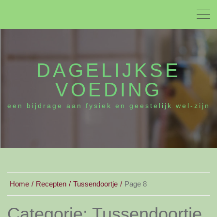
DAGELIJKSE
VOEDING
een bijdrage aan fysiek en geestelijk wel-zijn
Home
Recepten
Tussendoortje
Page 8
Categorie:
Tussendoortje