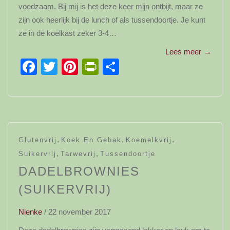
voedzaam. Bij mij is het deze keer mijn ontbijt, maar ze
zijn ook heerlijk bij de lunch of als tussendoortje. Je kunt
ze in de koelkast zeker 3-4…
Lees meer
→
Facebook
Twitter
Pinterest
PrintFriendly
Delen
,
,
,
Glutenvrij
Koek En Gebak
Koemelkvrij
,
,
Suikervrij
Tarwevrij
Tussendoortje
DADELBROWNIES
(SUIKERVRIJ)
Nienke
/
22 november 2017