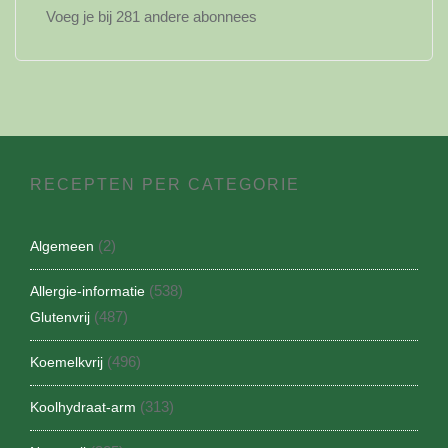
Voeg je bij 281 andere abonnees
RECEPTEN PER CATEGORIE
(2)
Algemeen
(538)
Allergie-informatie
(487)
Glutenvrij
(496)
Koemelkvrij
(313)
Koolhydraat-arm