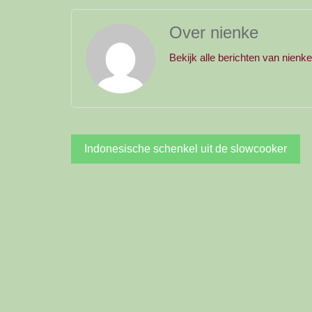
Over nienke
Bekijk alle berichten van nienk
Bericht
Indonesische schenkel uit de slowcooker
navigatie