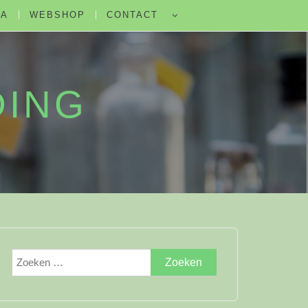
DA
WEBSHOP
CONTACT
DING
Zoeken
naar: