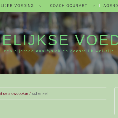
LIJKE VOEDING
COACH-GOURMET
AGEN
ELIJKSE VOE
een bijdrage aan fysiek en geestelijk wel-zijn
it de slowcooker
schenkel