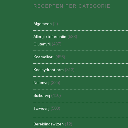
RECEPTEN PER CATEGORIE
(2)
Algemeen
(538)
Allergie-informatie
(487)
Glutenvrij
(496)
Koemelkvrij
(313)
Koolhydraat-arm
(325)
Notenvrij
(416)
Suikervrij
(500)
Tarwevrij
(12)
Bereidingswijzen