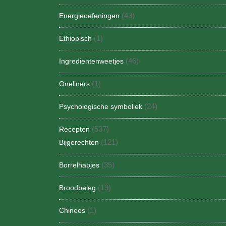
(43)
Energieoefeningen
(1)
Ethiopisch
(46)
Ingredientenweetjes
(1)
Oneliners
(24)
Psychologische symboliek
(537)
Recepten
(121)
Bijgerechten
(35)
Borrelhapjes
(19)
Broodbeleg
(1)
Chinees