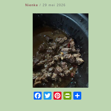
Nienke
/
29 mei 2026
Facebook
Twitter
Pinterest
PrintFriend
Delen