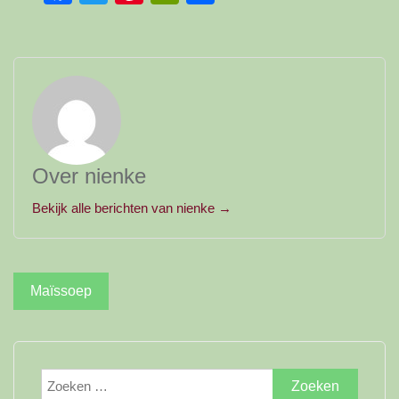
Over nienke
Bekijk alle berichten van nienke →
Bericht
Maïssoep
navigatie
Zoeken