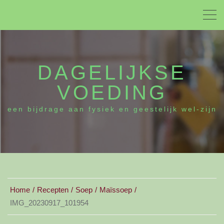
DAGELIJKSE
VOEDING
een bijdrage aan fysiek en geestelijk wel-zijn
Home
Recepten
Soep
Maïssoep
IMG_20230917_101954