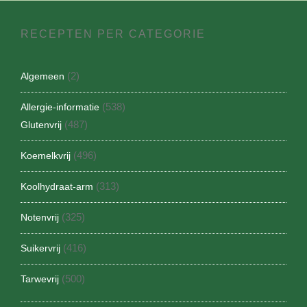
RECEPTEN PER CATEGORIE
(2)
Algemeen
(538)
Allergie-informatie
(487)
Glutenvrij
(496)
Koemelkvrij
(313)
Koolhydraat-arm
(325)
Notenvrij
(416)
Suikervrij
(500)
Tarwevrij