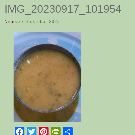
IMG_20230917_101954
Nienke
/
8 oktober 2023
Facebook
Twitter
Pinterest
PrintFriendly
Delen