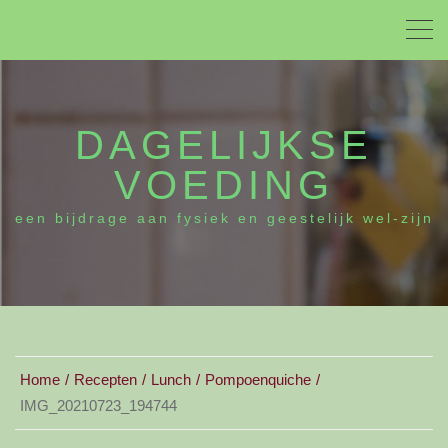
DAGELIJKSE
VOEDING
een bijdrage aan fysiek en geestelijk wel-zijn
Home
Recepten
Lunch
Pompoenquiche
IMG_20210723_194744