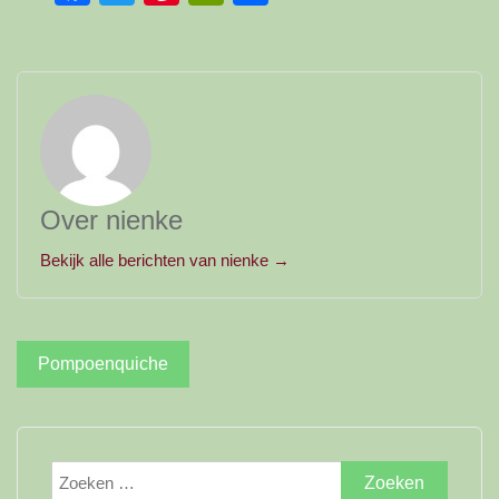
Over nienke
Bekijk alle berichten van nienke →
Bericht
Pompoenquiche
navigatie
Zoeken