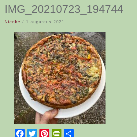
IMG_20210723_194744
Nienke
/
1 augustus 2021
Facebook
Twitter
Pinterest
PrintFriendly
Delen