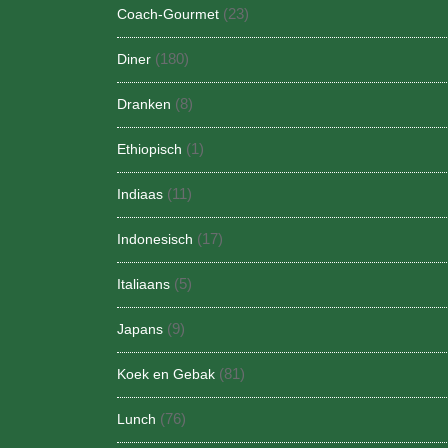
(23)
Coach-Gourmet
(180)
Diner
(8)
Dranken
(1)
Ethiopisch
(11)
Indiaas
(17)
Indonesisch
(5)
Italiaans
(9)
Japans
(81)
Koek en Gebak
(76)
Lunch