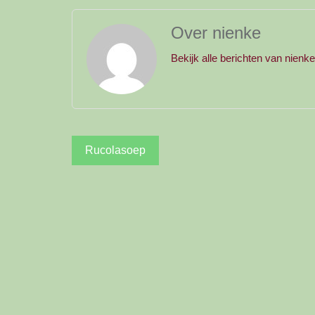
Over nienke
Bekijk alle berichten van nienk
Bericht
Rucolasoep
navigatie