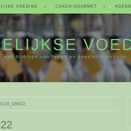
LIJKE VOEDING
COACH-GOURMET
AGEN
ELIJKSE VOE
een bijdrage aan fysiek en geestelijk wel-zijn
0124_184622
622