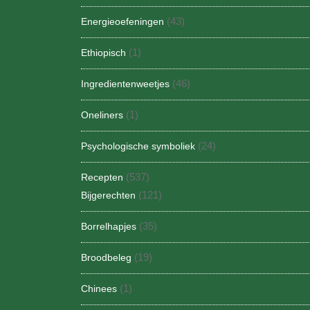
(43)
Energieoefeningen
(1)
Ethiopisch
(46)
Ingredientenweetjes
(1)
Oneliners
(24)
Psychologische symboliek
(537)
Recepten
(121)
Bijgerechten
(35)
Borrelhapjes
(19)
Broodbeleg
(1)
Chinees