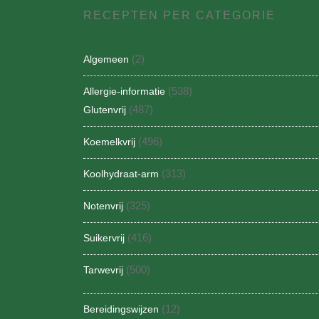
RECEPTEN PER CATEGORIE
(2)
Algemeen
(538)
Allergie-informatie
(487)
Glutenvrij
(496)
Koemelkvrij
(313)
Koolhydraat-arm
(325)
Notenvrij
(416)
Suikervrij
(500)
Tarwevrij
(12)
Bereidingswijzen