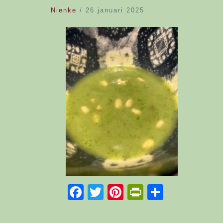
Nienke
/
26 januari 2025
Facebook
Twitter
Pinterest
PrintFriend
Delen