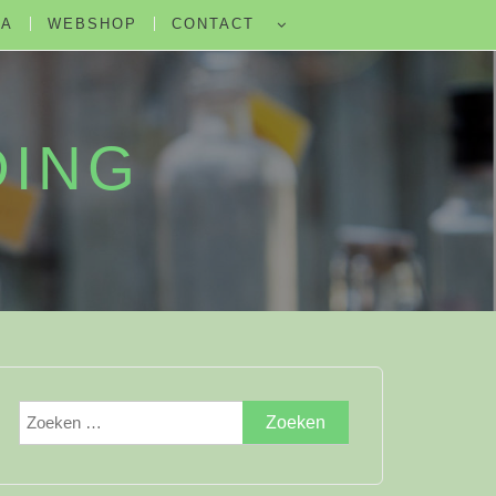
DA
WEBSHOP
CONTACT
DING
Zoeken
naar: