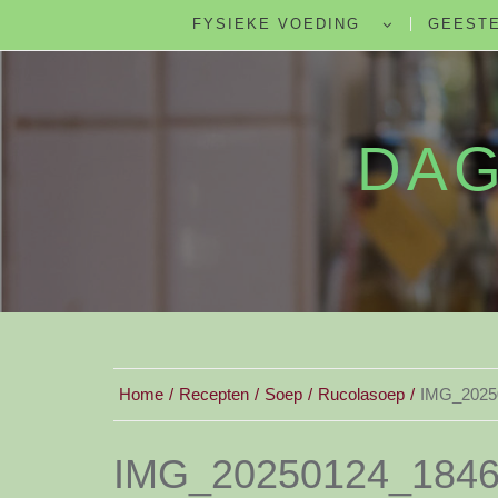
FYSIEKE VOEDING
GEESTE
DAG
Home
Recepten
Soep
Rucolasoep
IMG_2025
IMG_20250124_184