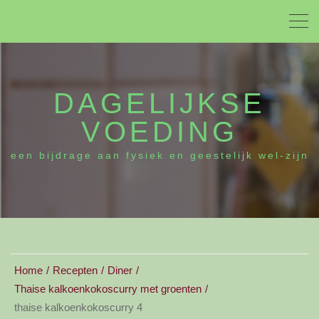
DAGELIJKSE
VOEDING
een bijdrage aan fysiek en geestelijk wel-zijn
Home
Recepten
Diner
Thaise kalkoenkokoscurry met groenten
thaise kalkoenkokoscurry 4