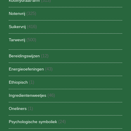
(313)
Koolhydraat-arm
(325)
Notenvrij
(416)
Suikervrij
(500)
Tarwevrij
(12)
Bereidingswijzen
(43)
Energieoefeningen
(1)
Ethiopisch
(46)
Ingredientenweetjes
(1)
Oneliners
(24)
Psychologische symboliek