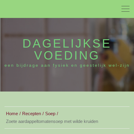
DAGELIJKSE
VOEDING
een bijdrage aan fysiek en geestelijk wel-zijn
Home
Recepten
Soep
Zoete aardappeltomatensoep met wilde kruiden