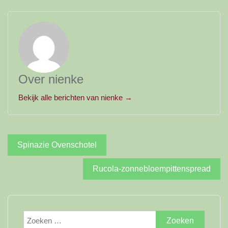
Over nienke
Bekijk alle berichten van nienke →
Bericht
Spinazie Ovenschotel
navigatie
Rucola-zonnebloempittenspread
Zoeken