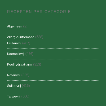
RECEPTEN PER CATEGORIE
(2)
Algemeen
(538)
Allergie-informatie
(487)
Glutenvrij
(496)
Koemelkvrij
(313)
Koolhydraat-arm
(325)
Notenvrij
(416)
Suikervrij
(500)
Tarwevrij