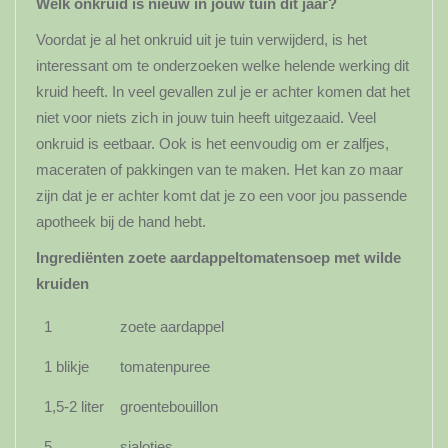
Welk onkruid is nieuw in jouw tuin dit jaar?
Voordat je al het onkruid uit je tuin verwijderd, is het
interessant om te onderzoeken welke helende werking dit
kruid heeft. In veel gevallen zul je er achter komen dat het
niet voor niets zich in jouw tuin heeft uitgezaaid. Veel
onkruid is eetbaar. Ook is het eenvoudig om er zalfjes,
maceraten of pakkingen van te maken. Het kan zo maar
zijn dat je er achter komt dat je zo een voor jou passende
apotheek bij de hand hebt.
Ingrediënten zoete aardappeltomatensoep met wilde
kruiden
1
zoete aardappel
1 blikje
tomatenpuree
1,5-2 liter
groentebouillon
5
sjalotjes