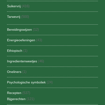
(416)
Suikervrij
(500)
Tarwevrij
(12)
Bereidingswijzen
(43)
Energieoefeningen
(1)
Ethiopisch
(46)
Ingredientenweetjes
(1)
Oneliners
(24)
Psychologische symboliek
(537)
Recepten
(121)
Bijgerechten