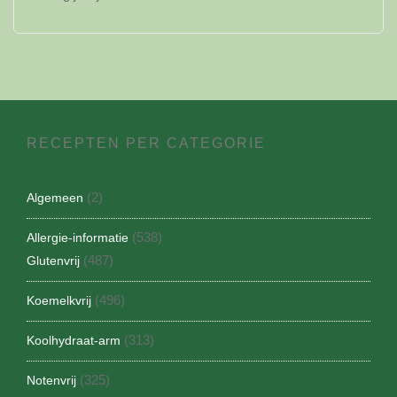
RECEPTEN PER CATEGORIE
(2)
Algemeen
(538)
Allergie-informatie
(487)
Glutenvrij
(496)
Koemelkvrij
(313)
Koolhydraat-arm
(325)
Notenvrij