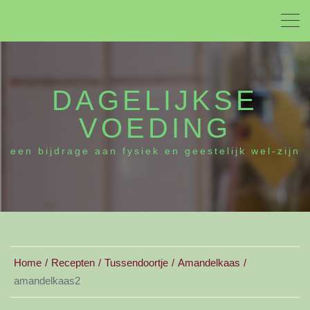
DAGELIJKSE
VOEDING
een bijdrage aan fysiek en geestelijk wel-zijn
Home
Recepten
Tussendoortje
Amandelkaas
amandelkaas2