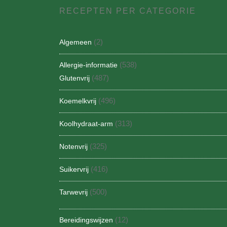
RECEPTEN PER CATEGORIE
(2)
Algemeen
(538)
Allergie-informatie
(487)
Glutenvrij
(496)
Koemelkvrij
(313)
Koolhydraat-arm
(325)
Notenvrij
(416)
Suikervrij
(500)
Tarwevrij
(12)
Bereidingswijzen