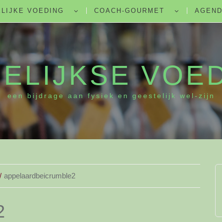
LIJKE VOEDING
COACH-GOURMET
AGEN
ELIJKSE VOE
een bijdrage aan fysiek en geestelijk wel-zijn
appelaardbeicrumble2
2