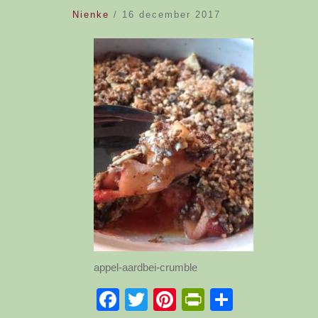
Nienke
/
16 december 2017
appel-aardbei-crumble
Facebook
Twitter
Pinterest
PrintFriend
Delen