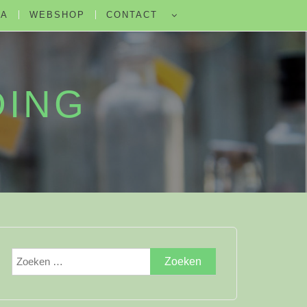
DA
WEBSHOP
CONTACT
DING
Zoeken
naar: