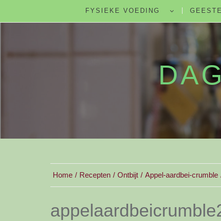
FYSIEKE VOEDING
GEESTE
DAG
Home
Recepten
Ontbijt
Appel-aardbei-crumble
appelaardbeicrumble