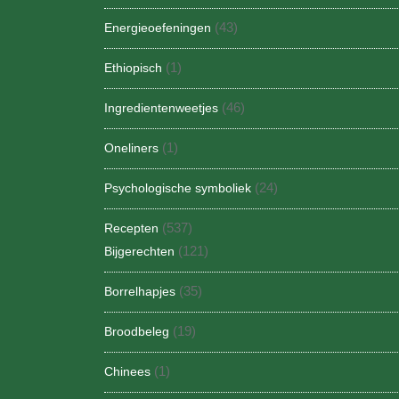
(43)
Energieoefeningen
(1)
Ethiopisch
(46)
Ingredientenweetjes
(1)
Oneliners
(24)
Psychologische symboliek
(537)
Recepten
(121)
Bijgerechten
(35)
Borrelhapjes
(19)
Broodbeleg
(1)
Chinees