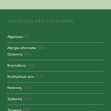
RECEPTEN PER CATEGORIE
(2)
Algemeen
(538)
Allergie-informatie
(487)
Glutenvrij
(496)
Koemelkvrij
(313)
Koolhydraat-arm
(325)
Notenvrij
(416)
Suikervrij
(500)
Tarwevrij