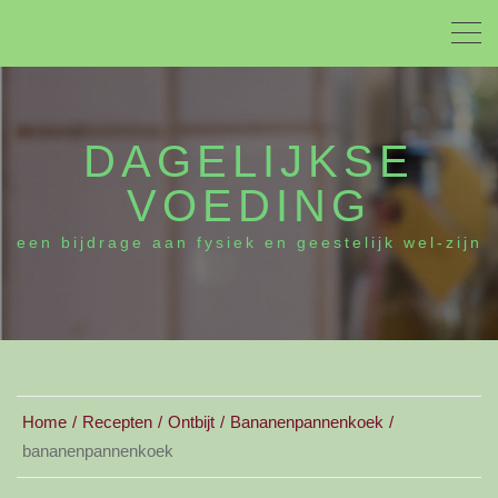
DAGELIJKSE
VOEDING
een bijdrage aan fysiek en geestelijk wel-zijn
Home
Recepten
Ontbijt
Bananenpannenkoek
bananenpannenkoek