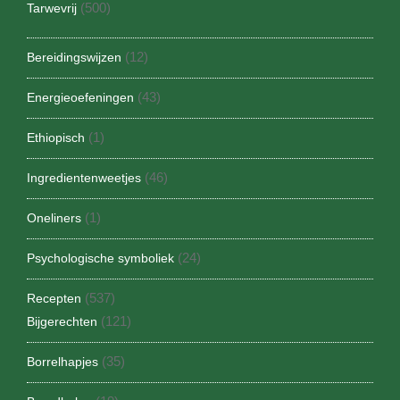
(500)
Tarwevrij
(12)
Bereidingswijzen
(43)
Energieoefeningen
(1)
Ethiopisch
(46)
Ingredientenweetjes
(1)
Oneliners
(24)
Psychologische symboliek
(537)
Recepten
(121)
Bijgerechten
(35)
Borrelhapjes