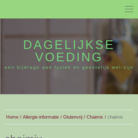
DAGELIJKSE
VOEDING
een bijdrage aan fysiek en geestelijk wel-zijn
Home
Allergie-informatie
Glutenvrij
Chaimix
chaimix