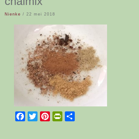
chaimix
Nienke
/
22 mei 2018
Facebook
Twitter
Pinterest
PrintFriendly
Delen