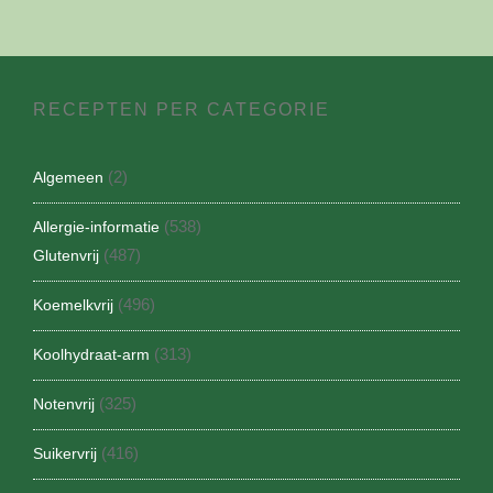
RECEPTEN PER CATEGORIE
(2)
Algemeen
(538)
Allergie-informatie
(487)
Glutenvrij
(496)
Koemelkvrij
(313)
Koolhydraat-arm
(325)
Notenvrij
(416)
Suikervrij