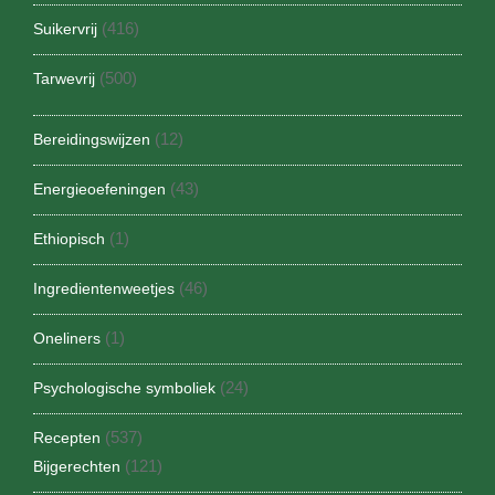
(416)
Suikervrij
(500)
Tarwevrij
(12)
Bereidingswijzen
(43)
Energieoefeningen
(1)
Ethiopisch
(46)
Ingredientenweetjes
(1)
Oneliners
(24)
Psychologische symboliek
(537)
Recepten
(121)
Bijgerechten