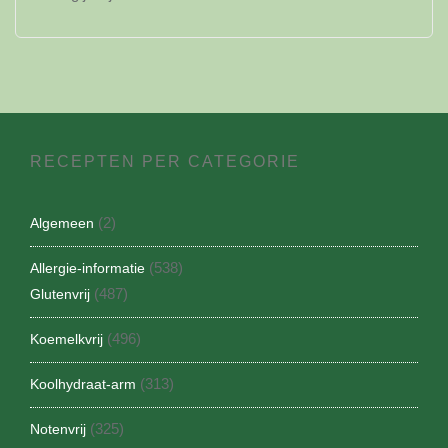
RECEPTEN PER CATEGORIE
(2)
Algemeen
(538)
Allergie-informatie
(487)
Glutenvrij
(496)
Koemelkvrij
(313)
Koolhydraat-arm
(325)
Notenvrij