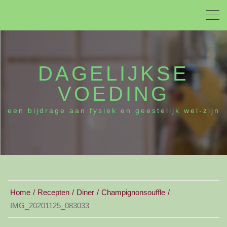
DAGELIJKSE
VOEDING
een bijdrage aan fysiek en geestelijk wel-zijn
Home
Recepten
Diner
Champignonsouffle
IMG_20201125_083033