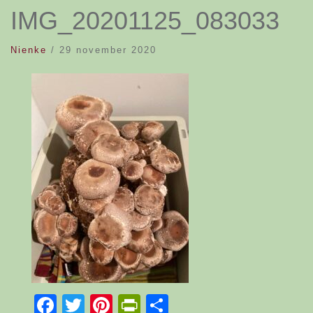
IMG_20201125_083033
Nienke
/
29 november 2020
Facebook
Twitter
Pinterest
PrintFriendly
Delen