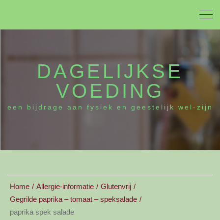
DAGELIJKSE
VOEDING
een bijdrage aan fysiek en geestelijk wel-zijn
Home
Allergie-informatie
Glutenvrij
Gegrilde paprika – tomaat – speksalade
paprika spek salade