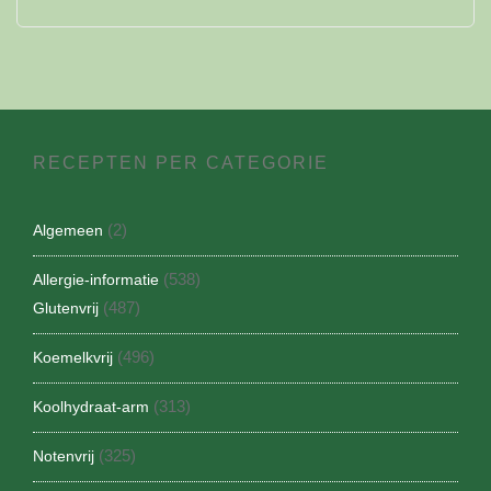
RECEPTEN PER CATEGORIE
(2)
Algemeen
(538)
Allergie-informatie
(487)
Glutenvrij
(496)
Koemelkvrij
(313)
Koolhydraat-arm
(325)
Notenvrij