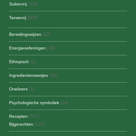
(416)
Suikervrij
(500)
Tarwevrij
(12)
Bereidingswijzen
(43)
Energieoefeningen
(1)
Ethiopisch
(46)
Ingredientenweetjes
(1)
Oneliners
(24)
Psychologische symboliek
(537)
Recepten
(121)
Bijgerechten