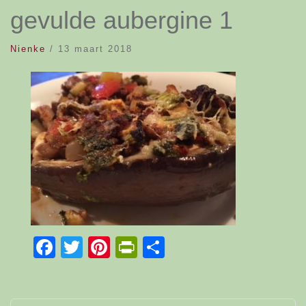
gevulde aubergine 1
Nienke
/
13 maart 2018
Facebook
Twitter
Pinterest
PrintFriendly
Delen