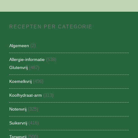
RECEPTEN PER CATEGORIE
(2)
Algemeen
(538)
Allergie-informatie
(487)
Glutenvrij
(496)
Koemelkvrij
(313)
Koolhydraat-arm
(325)
Notenvrij
(416)
Suikervrij
(500)
Tarwevrij