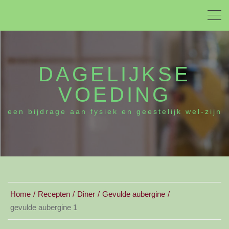
DAGELIJKSE
VOEDING
een bijdrage aan fysiek en geestelijk wel-zijn
Home
Recepten
Diner
Gevulde aubergine
gevulde aubergine 1