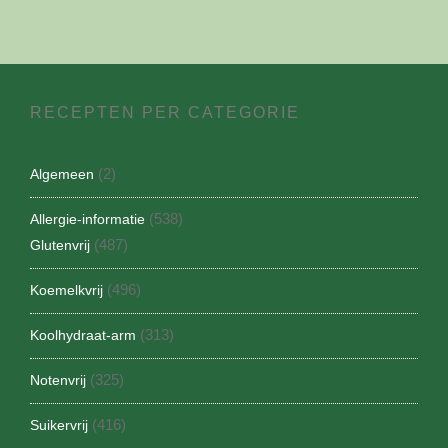
RECEPTEN PER CATEGORIE
(2)
Algemeen
(538)
Allergie-informatie
(487)
Glutenvrij
(496)
Koemelkvrij
(313)
Koolhydraat-arm
(325)
Notenvrij
(416)
Suikervrij