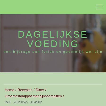
DAGELIJKSE
VOEDING
een bijdrage aan fysiek en geestelijk wel-zijn
Home
Recepten
Diner
Groentestamppot met pijnboompitten
IMG_20190527_184902