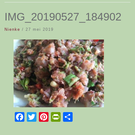
IMG_20190527_184902
Nienke
/
27 mei 2019
Facebook
Twitter
Pinterest
PrintFriendly
Delen