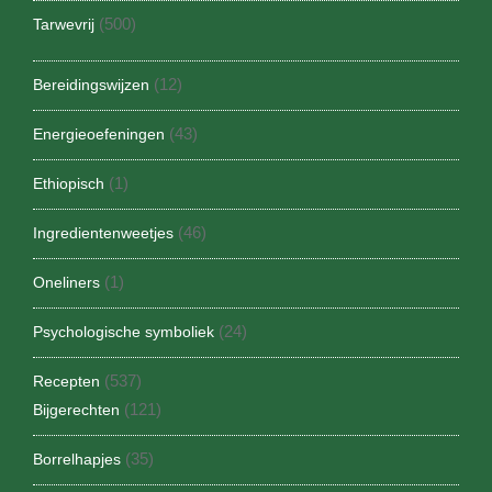
(500)
Tarwevrij
(12)
Bereidingswijzen
(43)
Energieoefeningen
(1)
Ethiopisch
(46)
Ingredientenweetjes
(1)
Oneliners
(24)
Psychologische symboliek
(537)
Recepten
(121)
Bijgerechten
(35)
Borrelhapjes