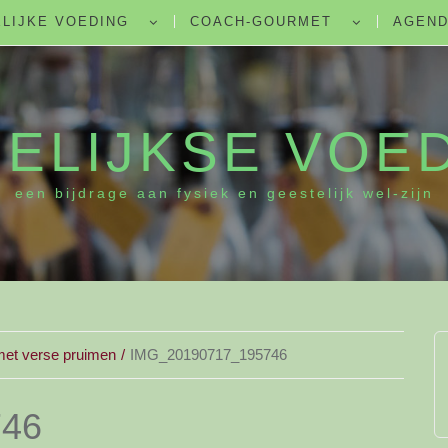
LIJKE VOEDING
COACH-GOURMET
AGEN
ELIJKSE VOE
een bijdrage aan fysiek en geestelijk wel-zijn
et verse pruimen
IMG_20190717_195746
746