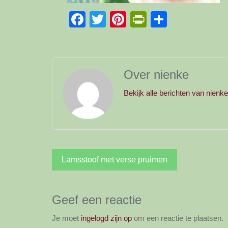
Facebook
Twitter
Pinterest
PrintFriend
Delen
Over nienke
Bekijk alle berichten van nienk
Bericht
Lamsstoof met verse pruimen
navigatie
Geef een reactie
Je moet
ingelogd zijn op
om een reactie te plaatsen.