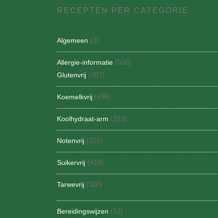
RECEPTEN PER CATEGORIE
(2)
Algemeen
(538)
Allergie-informatie
(487)
Glutenvrij
(496)
Koemelkvrij
(313)
Koolhydraat-arm
(325)
Notenvrij
(416)
Suikervrij
(500)
Tarwevrij
(12)
Bereidingswijzen