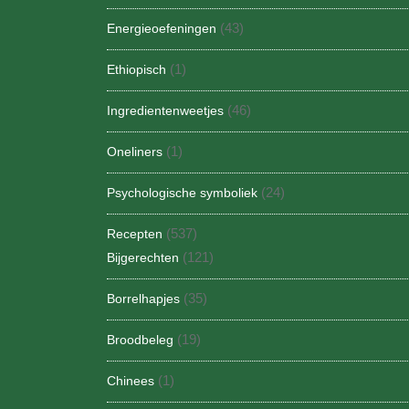
(43)
Energieoefeningen
(1)
Ethiopisch
(46)
Ingredientenweetjes
(1)
Oneliners
(24)
Psychologische symboliek
(537)
Recepten
(121)
Bijgerechten
(35)
Borrelhapjes
(19)
Broodbeleg
(1)
Chinees