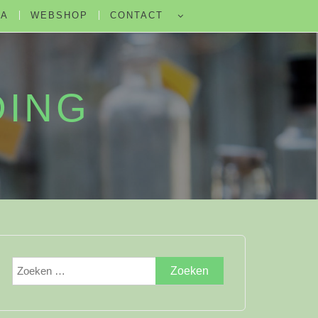
DA
WEBSHOP
CONTACT
DING
Zoeken
naar: