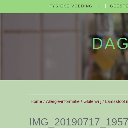
FYSIEKE VOEDING
GEESTE
DAG
Home
Allergie-informatie
Glutenvrij
Lamsstoof m
IMG_20190717_195