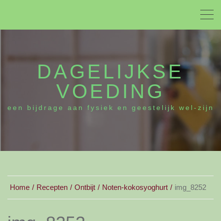
DAGELIJKSE
VOEDING
een bijdrage aan fysiek en geestelijk wel-zijn
Home
Recepten
Ontbijt
Noten-kokosyoghurt
img_8252