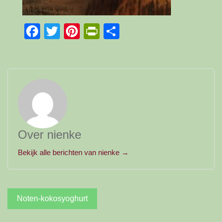
Facebook
Twitter
Pinterest
PrintFriendly
Delen
Over nienke
Bekijk alle berichten van nienke →
Bericht
Noten-kokosyoghurt
navigatie