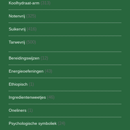
(313)
Koolhydraat-arm
(325)
Notenvrij
(416)
Suikervrij
(500)
Tarwevrij
(12)
Bereidingswijzen
(43)
Energieoefeningen
(1)
Ethiopisch
(46)
Ingredientenweetjes
(1)
Oneliners
(24)
Psychologische symboliek