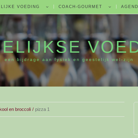
LIJKE VOEDING
COACH-GOURMET
AGEN
ELIJKSE VOE
een bijdrage aan fysiek en geestelijk wel-zijn
ool en broccoli
pizza 1