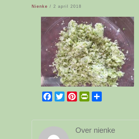
Nienke
/
2 april 2018
Facebook
Twitter
Pinterest
PrintFriend
Delen
Over nienke