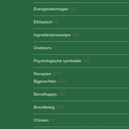
(43)
Energieoefeningen
(1)
Ethiopisch
(46)
Ingredientenweetjes
(1)
Oneliners
(24)
Psychologische symboliek
(537)
Recepten
(121)
Bijgerechten
(35)
Borrelhapjes
(19)
Broodbeleg
(1)
Chinees