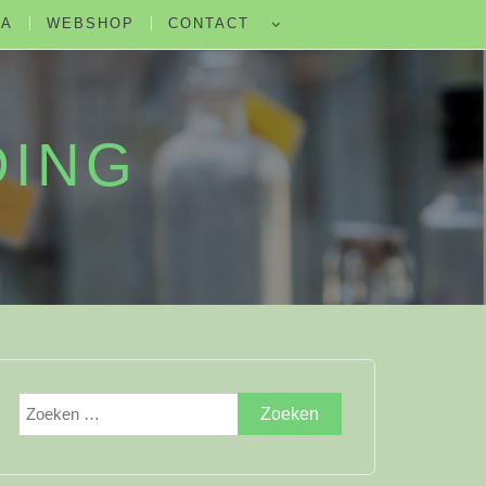
DA
WEBSHOP
CONTACT
DING
Zoeken
naar: