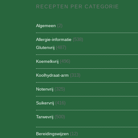
RECEPTEN PER CATEGORIE
(2)
Algemeen
(538)
Allergie-informatie
(487)
Glutenvrij
(496)
Koemelkvrij
(313)
Koolhydraat-arm
(325)
Notenvrij
(416)
Suikervrij
(500)
Tarwevrij
(12)
Bereidingswijzen