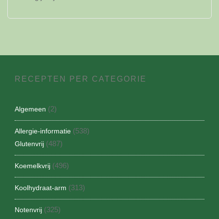
RECEPTEN PER CATEGORIE
(2)
Algemeen
(538)
Allergie-informatie
(487)
Glutenvrij
(496)
Koemelkvrij
(313)
Koolhydraat-arm
(325)
Notenvrij