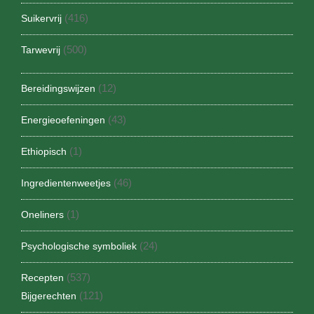
(416)
Suikervrij
(500)
Tarwevrij
(12)
Bereidingswijzen
(43)
Energieoefeningen
(1)
Ethiopisch
(46)
Ingredientenweetjes
(1)
Oneliners
(24)
Psychologische symboliek
(537)
Recepten
(121)
Bijgerechten