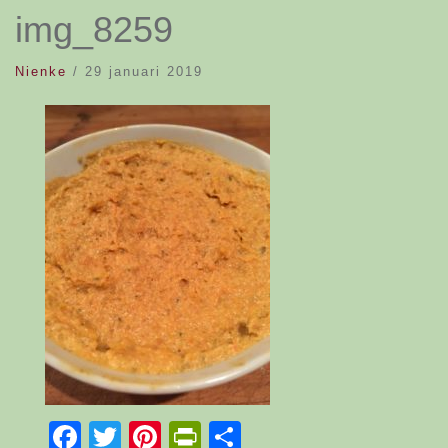
img_8259
Nienke
/
29 januari 2019
Facebook
Twitter
Pinterest
PrintFriendly
Delen