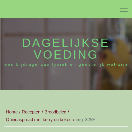
DAGELIJKSE
VOEDING
een bijdrage aan fysiek en geestelijk wel-zijn
Home
Recepten
Broodbeleg
Quinoaspread met kerry en kokos
img_8259