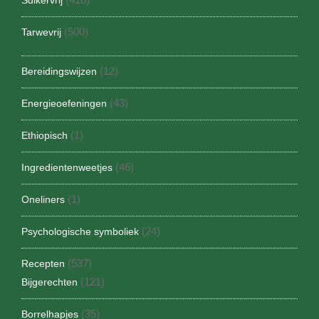
(500)
Tarwevrij
(12)
Bereidingswijzen
(43)
Energieoefeningen
(1)
Ethiopisch
(46)
Ingredientenweetjes
(1)
Oneliners
(24)
Psychologische symboliek
(537)
Recepten
(121)
Bijgerechten
(35)
Borrelhapjes