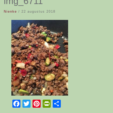
img_6711
Nienke
/
22 augustus 2018
Facebook
Twitter
Pinterest
PrintFriendly
Delen