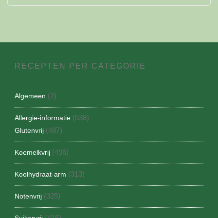
RECEPTEN PER CATEGORIE
(2)
Algemeen
(538)
Allergie-informatie
(487)
Glutenvrij
(496)
Koemelkvrij
(313)
Koolhydraat-arm
(325)
Notenvrij
(416)
Suikervrij