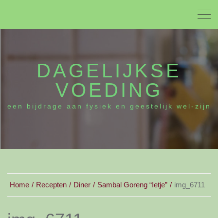
DAGELIJKSE
VOEDING
een bijdrage aan fysiek en geestelijk wel-zijn
Home
Recepten
Diner
Sambal Goreng “Ietje”
img_6711