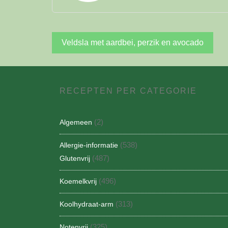
Bericht
Veldsla met aardbei, perzik en avocado
navigatie
RECEPTEN PER CATEGORIE
(2)
Algemeen
(538)
Allergie-informatie
(487)
Glutenvrij
(496)
Koemelkvrij
(313)
Koolhydraat-arm
(325)
Notenvrij