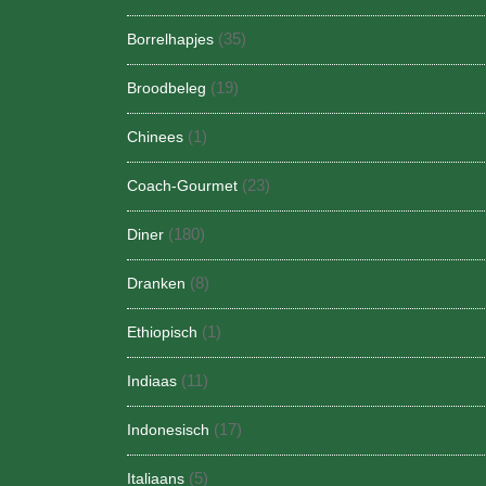
(35)
Borrelhapjes
(19)
Broodbeleg
(1)
Chinees
(23)
Coach-Gourmet
(180)
Diner
(8)
Dranken
(1)
Ethiopisch
(11)
Indiaas
(17)
Indonesisch
(5)
Italiaans