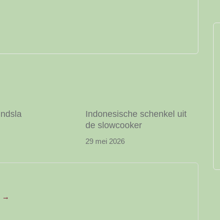
y
indsla
Indonesische schenkel uit
de slowcooker
29 mei 2026
e →