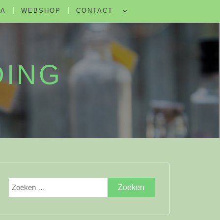
DA
WEBSHOP
CONTACT
DING
Zoeken
naar: