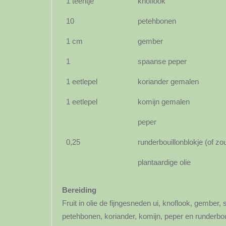
1 teentje
knoflook
10
petehbonen
1 cm
gember
1
spaanse peper
1 eetlepel
koriander gemalen
1 eetlepel
komijn gemalen
peper
0,25
runderbouillonblokje (of zou
plantaardige olie
Bereiding
Fruit in olie de fijngesneden ui, knoflook, gembe
petehbonen, koriander, komijn, peper en runderboui