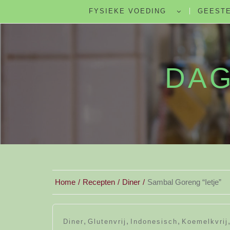
FYSIEKE VOEDING
GEESTE
DAG
Home
Recepten
Diner
Sambal Goreng “Ietje”
,
,
,
Diner
Glutenvrij
Indonesisch
Koemelkvrij