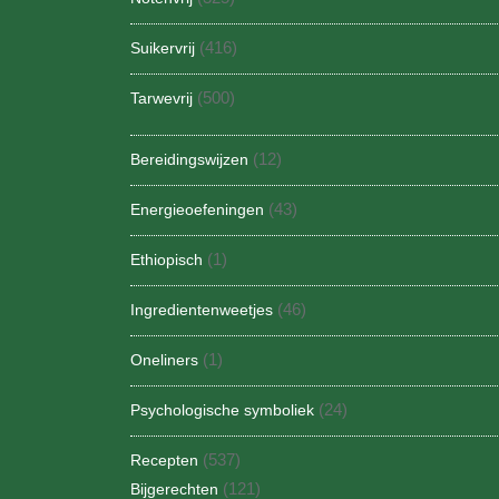
(416)
Suikervrij
(500)
Tarwevrij
(12)
Bereidingswijzen
(43)
Energieoefeningen
(1)
Ethiopisch
(46)
Ingredientenweetjes
(1)
Oneliners
(24)
Psychologische symboliek
(537)
Recepten
(121)
Bijgerechten