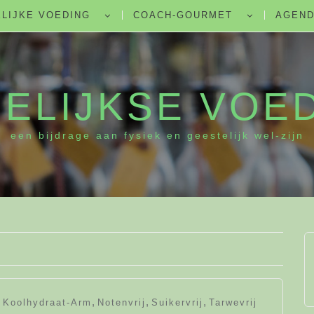
LIJKE VOEDING
COACH-GOURMET
AGEN
ELIJKSE VOE
een bijdrage aan fysiek en geestelijk wel-zijn
,
,
,
,
Koolhydraat-Arm
Notenvrij
Suikervrij
Tarwevrij