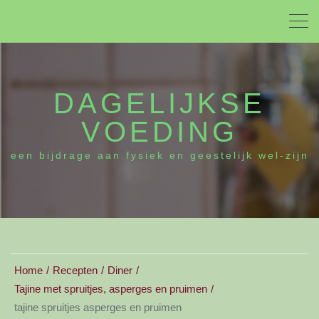
DAGELIJKSE
VOEDING
een bijdrage aan fysiek en geestelijk wel-zijn
Home
Recepten
Diner
Tajine met spruitjes, asperges en pruimen
tajine spruitjes asperges en pruimen