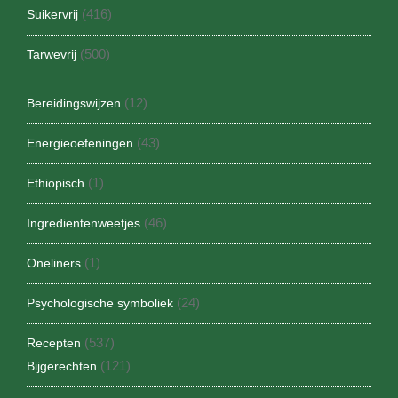
(416)
Suikervrij
(500)
Tarwevrij
(12)
Bereidingswijzen
(43)
Energieoefeningen
(1)
Ethiopisch
(46)
Ingredientenweetjes
(1)
Oneliners
(24)
Psychologische symboliek
(537)
Recepten
(121)
Bijgerechten