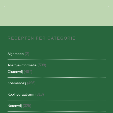
RECEPTEN PER CATEGORIE
(2)
Algemeen
(538)
Allergie-informatie
(487)
Glutenvrij
(496)
Koemelkvrij
(313)
Koolhydraat-arm
(325)
Notenvrij