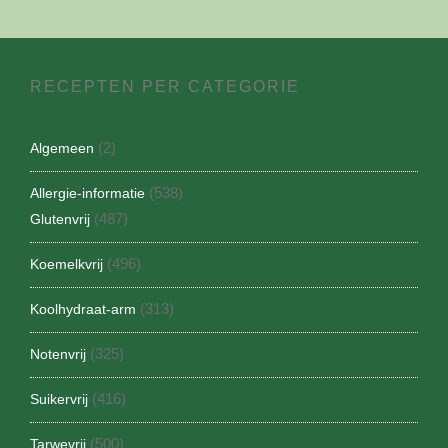
RECEPTEN PER CATEGORIE
(2)
Algemeen
(538)
Allergie-informatie
(487)
Glutenvrij
(496)
Koemelkvrij
(313)
Koolhydraat-arm
(325)
Notenvrij
(416)
Suikervrij
(500)
Tarwevrij