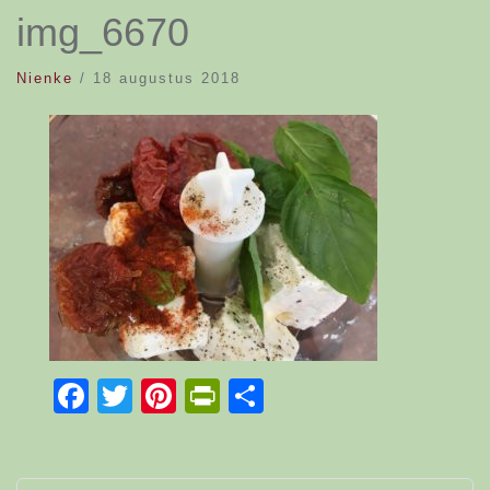
img_6670
Nienke
/
18 augustus 2018
Facebook
Twitter
Pinterest
PrintFriendly
Delen