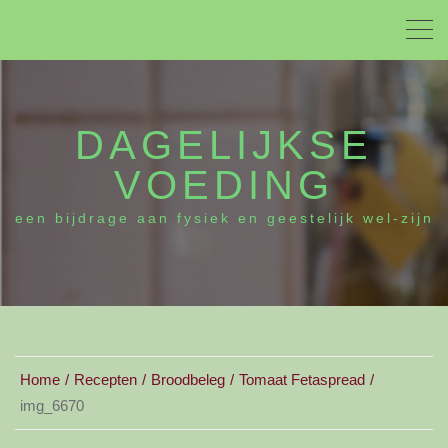
DAGELIJKSE
VOEDING
een bijdrage aan fysiek en geestelijk wel-zijn
Home
Recepten
Broodbeleg
Tomaat Fetaspread
img_6670