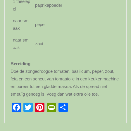
1 theelep
paprikapoeder
el
naar sm
peper
aak
naar sm
zout
aak
Bereiding
Doe de zongedroogde tomaten, basilicum, peper, zout,
feta en een scheut van tomaatolie in een keukenmachine
en pureer tot een gladde massa. Als de spread niet
smeuïg genoeg is, voeg dan wat extra olie toe.
Facebook
Twitter
Pinterest
PrintFriendly
Delen