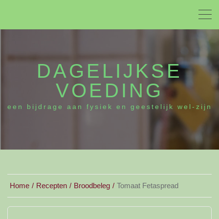
DAGELIJKSE
VOEDING
een bijdrage aan fysiek en geestelijk wel-zijn
Home
Recepten
Broodbeleg
Tomaat Fetaspread