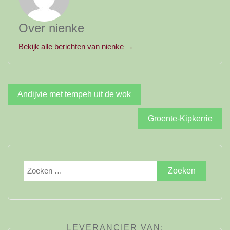
Over nienke
Bekijk alle berichten van nienke →
Bericht
Andijvie met tempeh uit de wok
navigatie
Groente-Kipkerrie
Zoeken
naar:
LEVERANCIER VAN: