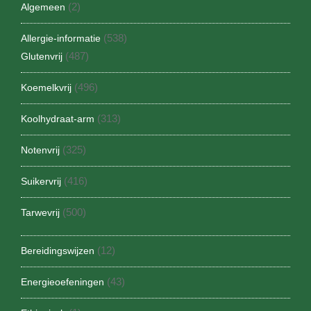
(2)
Algemeen
(538)
Allergie-informatie
(487)
Glutenvrij
(496)
Koemelkvrij
(313)
Koolhydraat-arm
(325)
Notenvrij
(416)
Suikervrij
(500)
Tarwevrij
(12)
Bereidingswijzen
(43)
Energieoefeningen