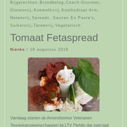
,
,
,
Bijgerechten
Broodbeleg
Coach-Gourmet
,
,
,
Glutenvrij
Koemelkvrij
Koolhydraat-Arm
,
,
Notenvrij
Spreads, Sauzen En Pasta's
,
,
Suikervrij
Tarwevrij
Vegetarisch
Tomaat Fetaspread
Nienke
/
18 augustus 2018
Vandaag starten de Amersfoortse Veteranen
Tenniskampioenschappen bij LTV Flehite dat speciaal