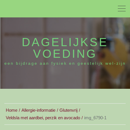
DAGELIJKSE
VOEDING
een bijdrage aan fysiek en geestelijk wel-zijn
Home
Allergie-informatie
Glutenvrij
Veldsla met aardbei, perzik en avocado
img_6790-1