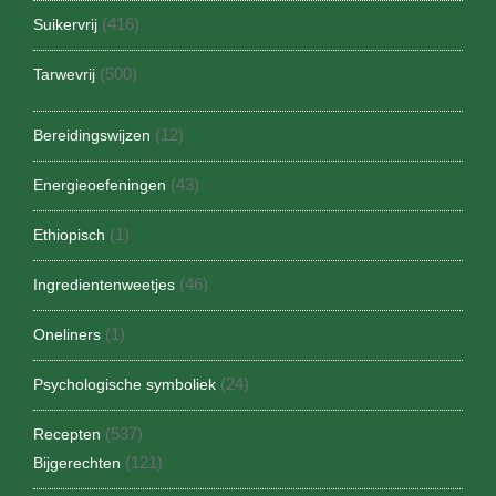
(416)
Suikervrij
(500)
Tarwevrij
(12)
Bereidingswijzen
(43)
Energieoefeningen
(1)
Ethiopisch
(46)
Ingredientenweetjes
(1)
Oneliners
(24)
Psychologische symboliek
(537)
Recepten
(121)
Bijgerechten