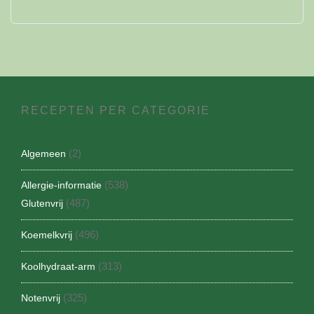
RECEPTEN PER CATEGORIE
(2)
Algemeen
(538)
Allergie-informatie
(487)
Glutenvrij
(496)
Koemelkvrij
(313)
Koolhydraat-arm
(325)
Notenvrij