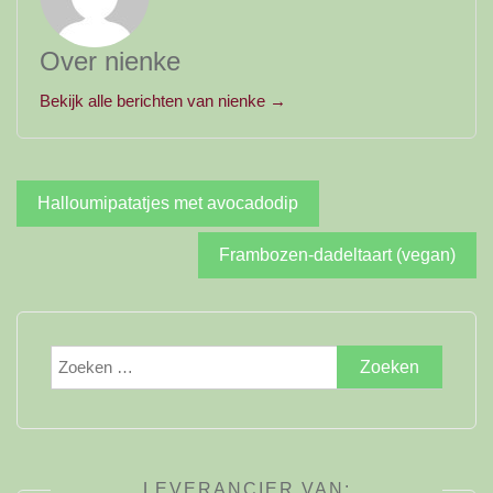
Over nienke
Bekijk alle berichten van nienke →
Bericht
Halloumipatatjes met avocadodip
navigatie
Frambozen-dadeltaart (vegan)
Zoeken
naar:
LEVERANCIER VAN: