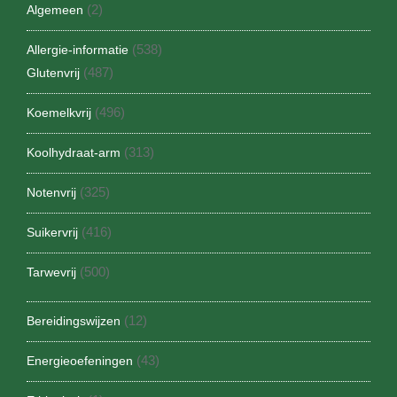
(2)
Algemeen
(538)
Allergie-informatie
(487)
Glutenvrij
(496)
Koemelkvrij
(313)
Koolhydraat-arm
(325)
Notenvrij
(416)
Suikervrij
(500)
Tarwevrij
(12)
Bereidingswijzen
(43)
Energieoefeningen