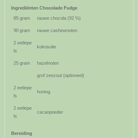
Ingrediënten Chocolade Fudge
85 gram
rauwe chocola (92 %)
90 gram
rauwe cashewnoten
2 eetlepe
kokosolie
ls
25 gram
hazelnoten
grof zeezout (optioneel)
2 eetlepe
honing
ls
2 eetlepe
cacaopoeder
ls
Bereiding