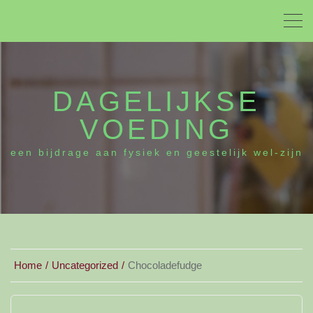
DAGELIJKSE
VOEDING
een bijdrage aan fysiek en geestelijk wel-zijn
Home
Uncategorized
Chocoladefudge