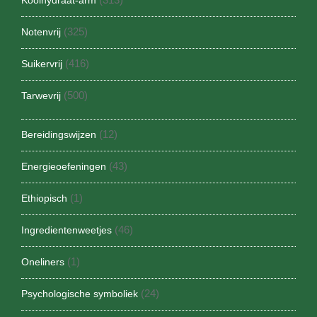
Koolhydraat-arm
(325)
Notenvrij
(416)
Suikervrij
(500)
Tarwevrij
(12)
Bereidingswijzen
(43)
Energieoefeningen
(1)
Ethiopisch
(46)
Ingredientenweetjes
(1)
Oneliners
(24)
Psychologische symboliek