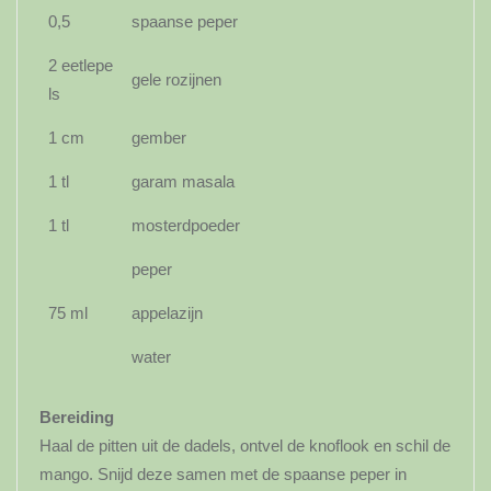
0,5
spaanse peper
2 eetlepe
gele rozijnen
ls
1 cm
gember
1 tl
garam masala
1 tl
mosterdpoeder
peper
75 ml
appelazijn
water
Bereiding
Haal de pitten uit de dadels, ontvel de knoflook en schil de
mango. Snijd deze samen met de spaanse peper in