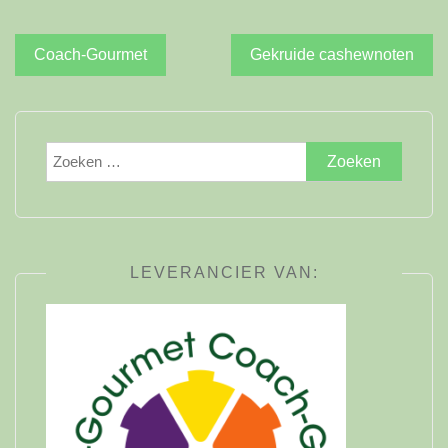
Bericht
Coach-Gourmet
Gekruide cashewnoten
navigatie
Zoeken
naar:
LEVERANCIER VAN: