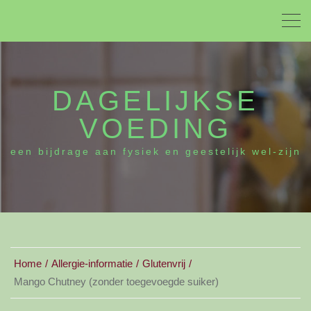
DAGELIJKSE
VOEDING
een bijdrage aan fysiek en geestelijk wel-zijn
Home
Allergie-informatie
Glutenvrij
Mango Chutney (zonder toegevoegde suiker)