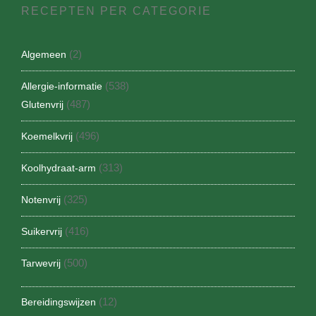
RECEPTEN PER CATEGORIE
(2)
Algemeen
(538)
Allergie-informatie
(487)
Glutenvrij
(496)
Koemelkvrij
(313)
Koolhydraat-arm
(325)
Notenvrij
(416)
Suikervrij
(500)
Tarwevrij
(12)
Bereidingswijzen