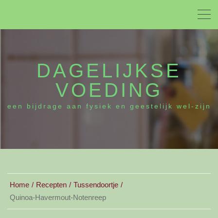
DAGELIJKSE
VOEDING
een bijdrage aan fysiek en geestelijk wel-zijn
Home
Recepten
Tussendoortje
Quinoa-Havermout-Notenreep