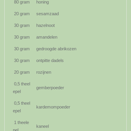
80 gram
honing
20 gram
sesamzaad
30 gram
hazelnoot
30 gram
amandelen
30 gram
gedroogde abrikozen
30 gram
ontpitte dadels
20 gram
rozijnen
0,5 theel
gemberpoeder
epel
0,5 theel
kardemompoeder
epel
1 theele
kaneel
pel