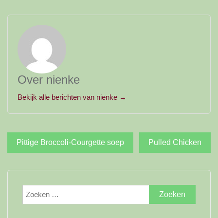
Over nienke
Bekijk alle berichten van nienke →
Bericht
Pittige Broccoli-Courgette soep
Pulled Chicken
navigatie
Zoeken
naar: