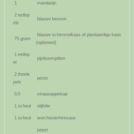
1
mandarijn
2 eetlep
blauwe bessen
els
blauwe schimmelkaas of plantaardige kaas
75 gram
(optioneel)
1 eetlep
pijnboompitten
el
2 theele
pesto
pels
0,5
sinaasappelsap
1 scheut
olijfolie
1 scheut
worchesterhiresaus
peper