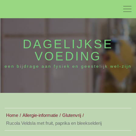
DAGELIJKSE
VOEDING
een bijdrage aan fysiek en geestelijk wel-zijn
Home
Allergie-informatie
Glutenvrij
Rucola Veldsla met fruit, paprika en bleekselderij