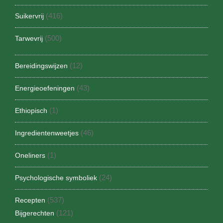
(416)
Suikervrij
(500)
Tarwevrij
(12)
Bereidingswijzen
(43)
Energieoefeningen
(1)
Ethiopisch
(46)
Ingredientenweetjes
(1)
Oneliners
(24)
Psychologische symboliek
(537)
Recepten
(121)
Bijgerechten