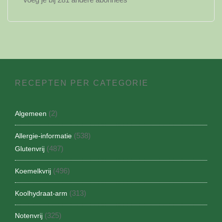
RECEPTEN PER CATEGORIE
(2)
Algemeen
(538)
Allergie-informatie
(487)
Glutenvrij
(496)
Koemelkvrij
(313)
Koolhydraat-arm
(325)
Notenvrij