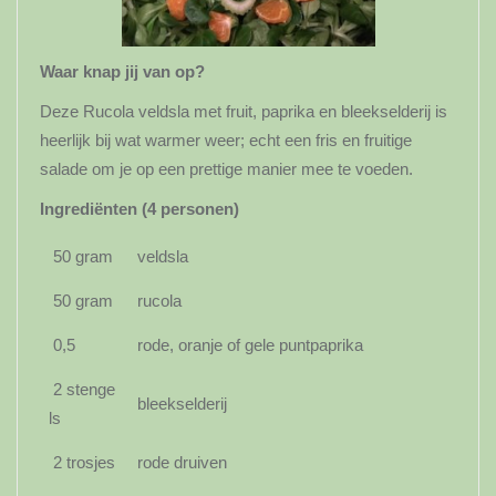
Waar knap jij van op?
Deze Rucola veldsla met fruit, paprika en bleekselderij is
heerlijk bij wat warmer weer; echt een fris en fruitige
salade om je op een prettige manier mee te voeden.
Ingrediënten (4 personen)
50 gram
veldsla
50 gram
rucola
0,5
rode, oranje of gele puntpaprika
2 stenge
bleekselderij
ls
2 trosjes
rode druiven