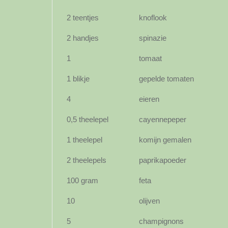
2 teentjes
knoflook
2 handjes
spinazie
1
tomaat
1 blikje
gepelde tomaten
4
eieren
0,5 theelepel
cayennepeper
1 theelepel
komijn gemalen
2 theelepels
paprikapoeder
100 gram
feta
10
olijven
5
champignons