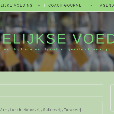
LIJKE VOEDING
COACH-GOURMET
AGEN
ELIJKSE VOE
een bijdrage aan fysiek en geestelijk wel-zijn
,
,
,
,
,
-Arm
Lunch
Notenvrij
Suikervrij
Tarwevrij