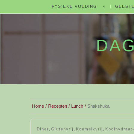
FYSIEKE VOEDING
GEESTE
DAG
Home
Recepten
Lunch
Shakshuka
,
,
,
Diner
Glutenvrij
Koemelkvrij
Koolhydraat