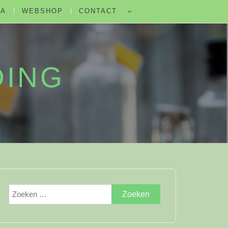
DA
WEBSHOP
CONTACT
DING
Zoeken
naar: