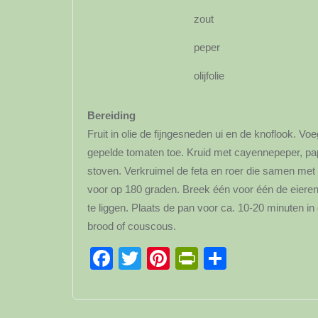
zout
peper
olijfolie
Bereiding
Fruit in olie de fijngesneden ui en de knoflook. V
gepelde tomaten toe. Kruid met cayennepeper, pap
stoven. Verkruimel de feta en roer die samen met
voor op 180 graden. Breek één voor één de eieren
te liggen. Plaats de pan voor ca. 10-20 minuten in 
brood of couscous.
Facebook
Twitter
Pinterest
PrintFriendl
Delen