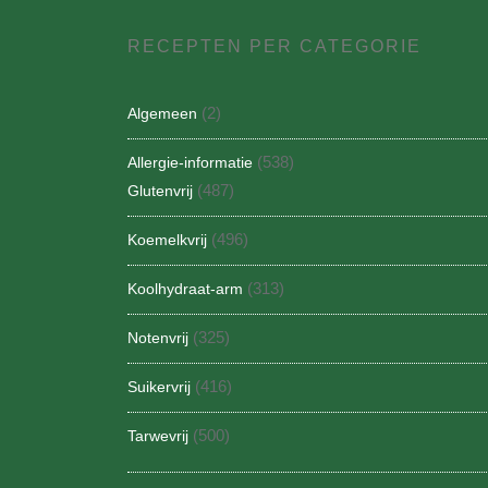
RECEPTEN PER CATEGORIE
(2)
Algemeen
(538)
Allergie-informatie
(487)
Glutenvrij
(496)
Koemelkvrij
(313)
Koolhydraat-arm
(325)
Notenvrij
(416)
Suikervrij
(500)
Tarwevrij