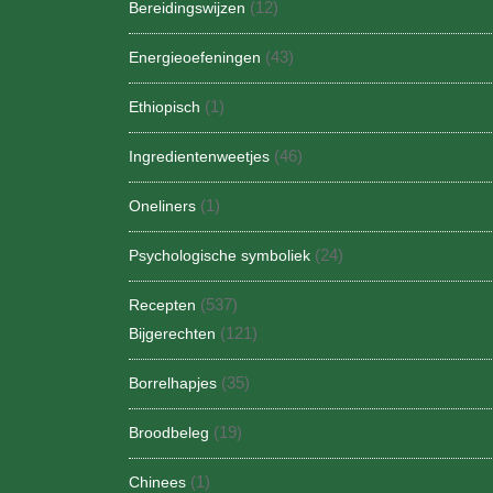
(12)
Bereidingswijzen
(43)
Energieoefeningen
(1)
Ethiopisch
(46)
Ingredientenweetjes
(1)
Oneliners
(24)
Psychologische symboliek
(537)
Recepten
(121)
Bijgerechten
(35)
Borrelhapjes
(19)
Broodbeleg
(1)
Chinees