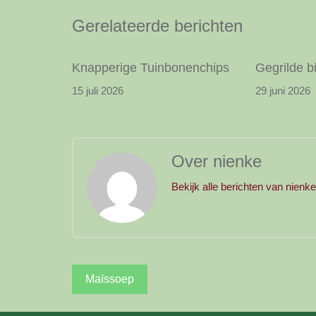
Gerelateerde berichten
Knapperige Tuinbonenchips
Gegrilde b
15 juli 2026
29 juni 2026
Over nienke
Bekijk alle berichten van nienk
Bericht
Maïssoep
navigatie