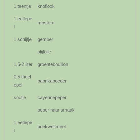
1 teentje
knoflook
1 eetlepe
mosterd
l
1 schijfje
gember
olijfolie
1,5-2 liter
groentebouillon
0,5 theel
paprikapoeder
epel
snufje
cayennepeper
peper naar smaak
1 eetlepe
boekweitmeel
l