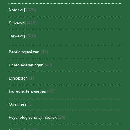
(325)
Notenvrij
(416)
Suikervrij
(500)
Tarwevrij
(12)
Bereidingswijzen
(43)
Energieoefeningen
(1)
Ethiopisch
(46)
Ingredientenweetjes
(1)
Oneliners
(24)
Psychologische symboliek