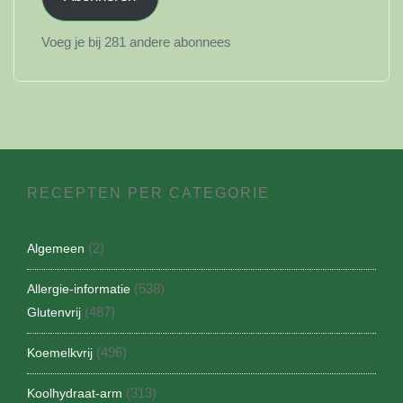
Voeg je bij 281 andere abonnees
RECEPTEN PER CATEGORIE
(2)
Algemeen
(538)
Allergie-informatie
(487)
Glutenvrij
(496)
Koemelkvrij
(313)
Koolhydraat-arm