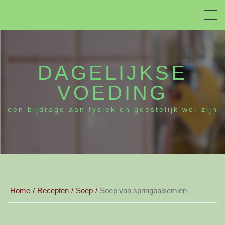
DAGELIJKSE
VOEDING
een bijdrage aan fysiek en geestelijk wel-zijn
Home
Recepten
Soep
Soep van springbalsemien