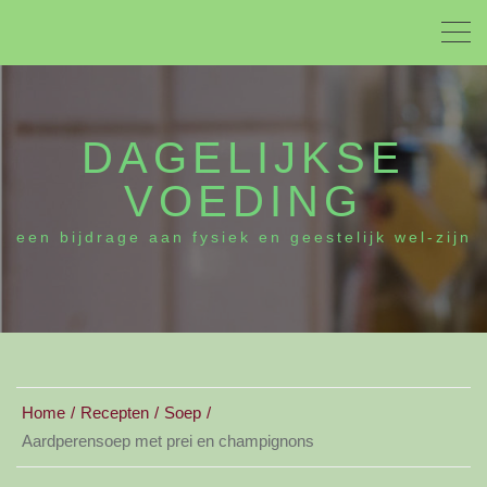
DAGELIJKSE
VOEDING
een bijdrage aan fysiek en geestelijk wel-zijn
Home
Recepten
Soep
Aardperensoep met prei en champignons