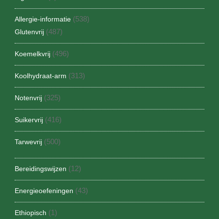
(538)
Allergie-informatie
(487)
Glutenvrij
(496)
Koemelkvrij
(313)
Koolhydraat-arm
(325)
Notenvrij
(416)
Suikervrij
(500)
Tarwevrij
(12)
Bereidingswijzen
(43)
Energieoefeningen
(1)
Ethiopisch