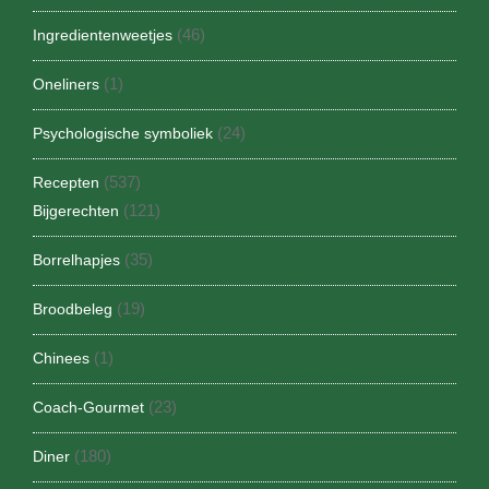
(46)
Ingredientenweetjes
(1)
Oneliners
(24)
Psychologische symboliek
(537)
Recepten
(121)
Bijgerechten
(35)
Borrelhapjes
(19)
Broodbeleg
(1)
Chinees
(23)
Coach-Gourmet
(180)
Diner