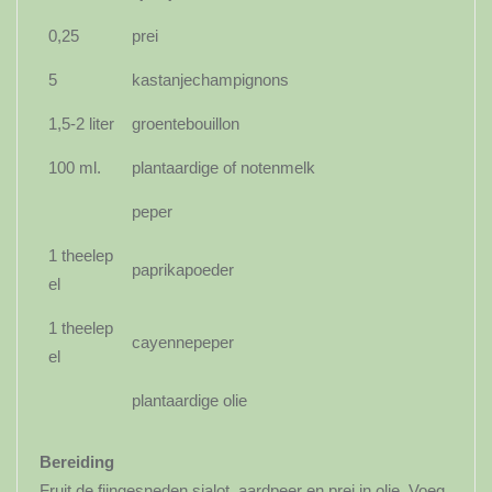
0,25
prei
5
kastanjechampignons
1,5-2 liter
groentebouillon
100 ml.
plantaardige of notenmelk
peper
1 theelep
paprikapoeder
el
1 theelep
cayennepeper
el
plantaardige olie
Bereiding
Fruit de fijngesneden sjalot, aardpeer en prei in olie. Voeg