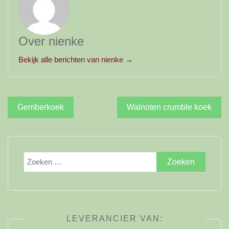
Over nienke
Bekijk alle berichten van nienke →
Bericht
Gemberkoek
Walnoten crumble koek
navigatie
Zoeken
naar:
LEVERANCIER VAN: