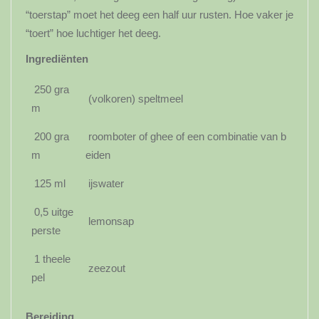
“toerstap” moet het deeg een half uur rusten. Hoe vaker je
“toert” hoe luchtiger het deeg.
Ingrediënten
250 gra
(volkoren) speltmeel
m
200 gra
roomboter of ghee of een combinatie van b
m
eiden
125 ml
ijswater
0,5 uitge
lemonsap
perste
1 theele
zeezout
pel
Bereiding