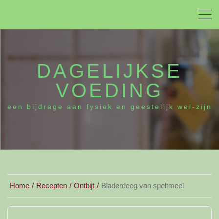
DAGELIJKSE
VOEDING
een bijdrage aan fysiek en geestelijk wel-zijn
Home
Recepten
Ontbijt
Bladerdeeg van speltmeel