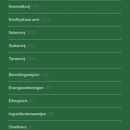
(496)
Koemelkvrij
(313)
Koolhydraat-arm
(325)
Notenvrij
(416)
Suikervrij
(500)
Tarwevrij
(12)
Bereidingswijzen
(43)
Energieoefeningen
(1)
Ethiopisch
(46)
Ingredientenweetjes
(1)
Oneliners