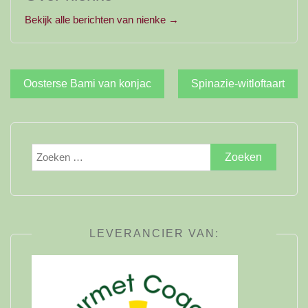
Bekijk alle berichten van nienke →
Bericht
Oosterse Bami van konjac
Spinazie-witloftaart
navigatie
Zoeken
naar:
LEVERANCIER VAN: