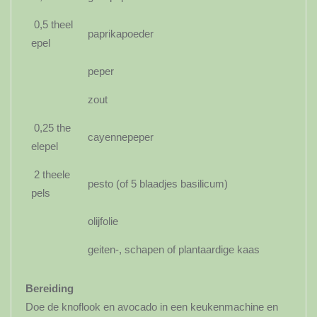
0,5 theel
paprikapoeder
epel
peper
zout
0,25 the
cayennepeper
elepel
2 theele
pesto (of 5 blaadjes basilicum)
pels
olijfolie
geiten-, schapen of plantaardige kaas
Bereiding
Doe de knoflook en avocado in een keukenmachine en