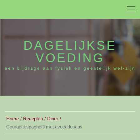
DAGELIJKSE
VOEDING
een bijdrage aan fysiek en geestelijk wel-zijn
Home
Recepten
Diner
Courgettespaghetti met avocadosaus