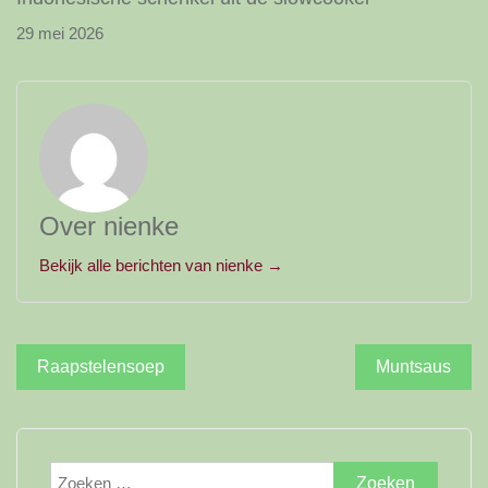
29 mei 2026
Over nienke
Bekijk alle berichten van nienke →
Bericht
Raapstelensoep
Muntsaus
navigatie
Zoeken