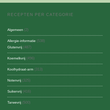
RECEPTEN PER CATEGORIE
(2)
Algemeen
(538)
Allergie-informatie
(487)
Glutenvrij
(496)
Koemelkvrij
(313)
Koolhydraat-arm
(325)
Notenvrij
(416)
Suikervrij
(500)
Tarwevrij