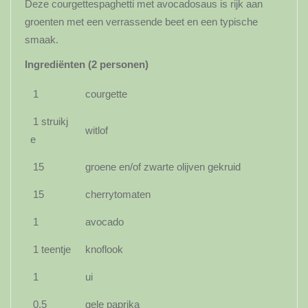
Deze courgettespaghetti met avocadosaus is rijk aan
groenten met een verrassende beet en een typische
smaak.
Ingrediënten (2 personen)
1
courgette
1 struikj
witlof
e
15
groene en/of zwarte olijven gekruid
15
cherrytomaten
1
avocado
1 teentje
knoflook
1
ui
0,5
gele paprika