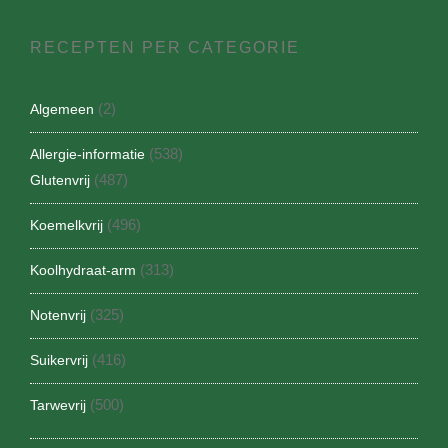
RECEPTEN PER CATEGORIE
(2)
Algemeen
(538)
Allergie-informatie
(487)
Glutenvrij
(496)
Koemelkvrij
(313)
Koolhydraat-arm
(325)
Notenvrij
(416)
Suikervrij
(500)
Tarwevrij