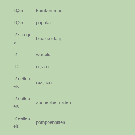
0,25
komkommer
0,25
paprika
2 stenge
bleekselderij
ls
2
wortels
10
olijven
2 eetlep
rozijnen
els
2 eetlep
zonnebloempitten
els
2 eetlep
pompoenpitten
els