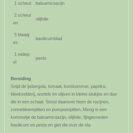
1 scheut
balsamicoazijn
2 scheut
olijfolie
en
5 blaadj
basilicumblad
es
1 eetlep
pesto
el
Bereiding
Snijd de ijsbergsla, tomaat, komkommer, paprika,
bleekselderij, wortels en olijven in kleine stukjes en doe
die in een schaal. Strooi daarover heen de rozijnen,
zonnebloempitten en pompoenpitten. Meng in een
kommetje de balsamicoazijn, olijfolie, fijngesneden
basilicum en pesto en giet die over de sla.