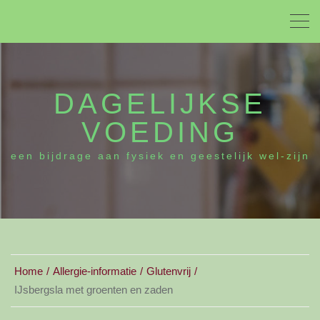
DAGELIJKSE
VOEDING
een bijdrage aan fysiek en geestelijk wel-zijn
Home
Allergie-informatie
Glutenvrij
IJsbergsla met groenten en zaden