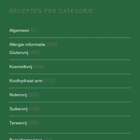
RECEPTEN PER CATEGORIE
(2)
Algemeen
(538)
Allergie-informatie
(487)
Glutenvrij
(496)
Koemelkvrij
(313)
Koolhydraat-arm
(325)
Notenvrij
(416)
Suikervrij
(500)
Tarwevrij
(12)