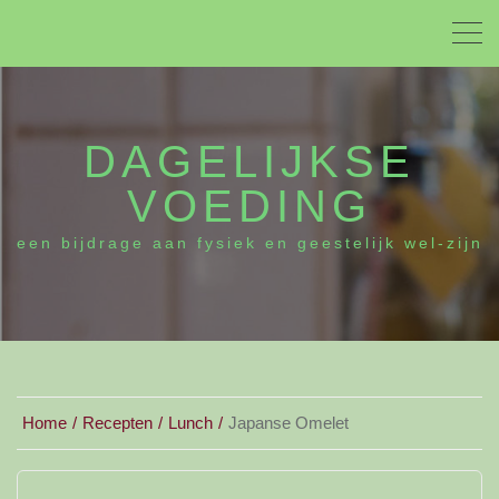
DAGELIJKSE
VOEDING
een bijdrage aan fysiek en geestelijk wel-zijn
Home
Recepten
Lunch
Japanse Omelet