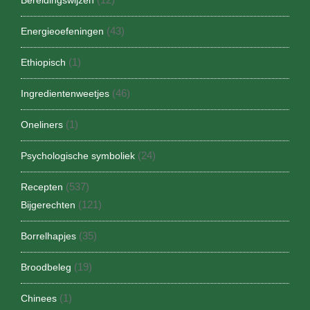
Bereidingswijzen
(43)
Energieoefeningen
(1)
Ethiopisch
(46)
Ingredientenweetjes
(1)
Oneliners
(24)
Psychologische symboliek
(537)
Recepten
(121)
Bijgerechten
(35)
Borrelhapjes
(19)
Broodbeleg
(1)
Chinees