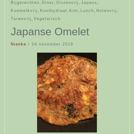
,
,
,
,
Bijgerechten
Diner
Glutenvrij
Japans
,
,
,
,
Koemelkvrij
Koolhydraat-Arm
Lunch
Notenvrij
,
Tarwevrij
Vegetarisch
Japanse Omelet
Nienke
/
14 november 2018