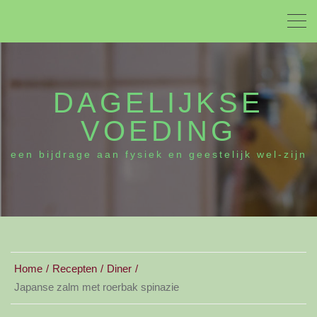
DAGELIJKSE
VOEDING
een bijdrage aan fysiek en geestelijk wel-zijn
Home
Recepten
Diner
Japanse zalm met roerbak spinazie