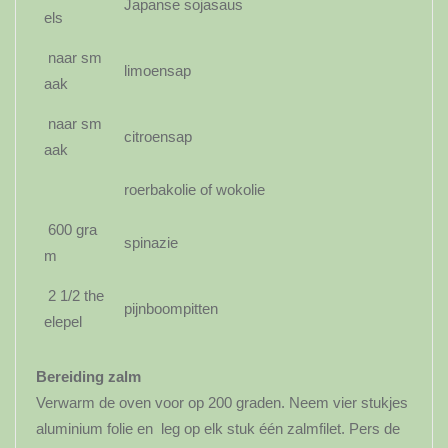
Japanse sojasaus
els
naar sm
limoensap
aak
naar sm
citroensap
aak
roerbakolie of wokolie
600 gra
spinazie
m
2 1/2 the
pijnboompitten
elepel
Bereiding zalm
Verwarm de oven voor op 200 graden. Neem vier stukjes
aluminium folie en leg op elk stuk één zalmfilet. Pers de