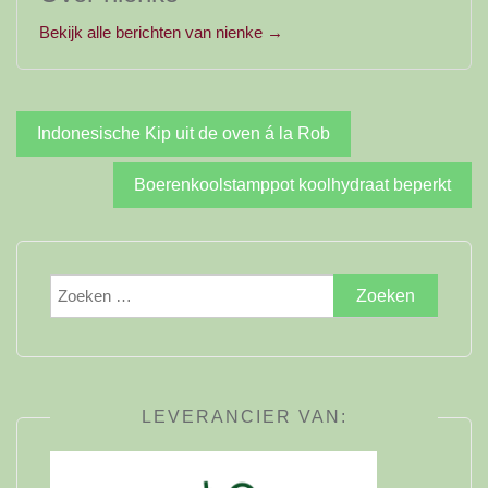
Bekijk alle berichten van nienke →
Bericht
Indonesische Kip uit de oven á la Rob
navigatie
Boerenkoolstamppot koolhydraat beperkt
Zoeken
naar:
LEVERANCIER VAN: