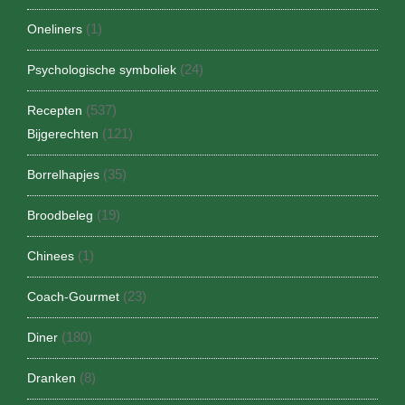
(1)
Oneliners
(24)
Psychologische symboliek
(537)
Recepten
(121)
Bijgerechten
(35)
Borrelhapjes
(19)
Broodbeleg
(1)
Chinees
(23)
Coach-Gourmet
(180)
Diner
(8)
Dranken